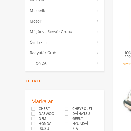
Kaporta
Mekanik
Motor
Müşür ve Sensör Grubu
Ön Takım
Radyatör Grubu
HON
-200
« HONDA
FILTRELE
Markalar
CHERY
CHEVROLET
DAEWOO
DAİHATSU
DFM
GEELY
HONDA
HYUNDAİ
ISUZU
KİA