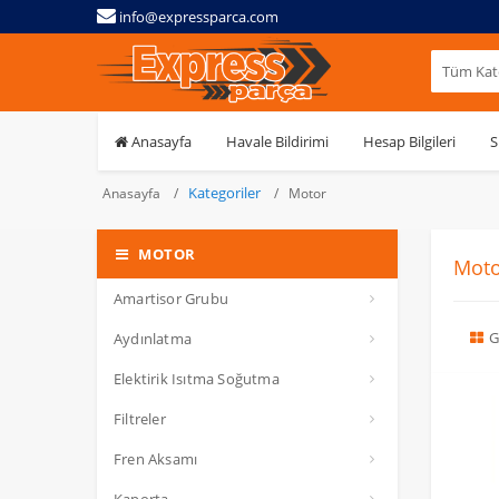
info@expressparca.com
Tüm Kate
Anasayfa
Havale Bildirimi
Hesap Bilgileri
S
Kategoriler
Anasayfa
Motor
MOTOR
Moto
Amartisor Grubu
G
Aydınlatma
Elektirik Isıtma Soğutma
Filtreler
Fren Aksamı