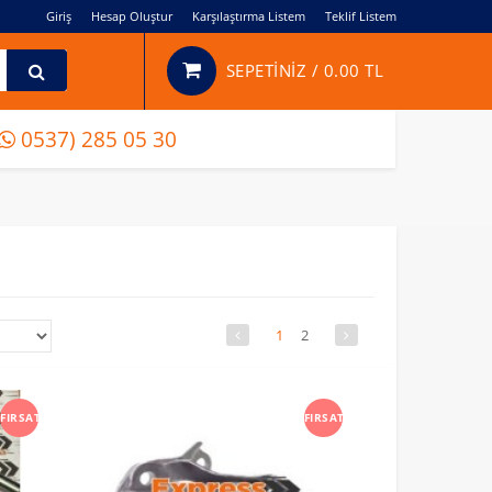
Giriş
Hesap Oluştur
Karşılaştırma Listem
Teklif Listem
SEPETİNİZ /
0.00 TL
0537) 285 05 30
1
2
FIRSAT
FIRSAT