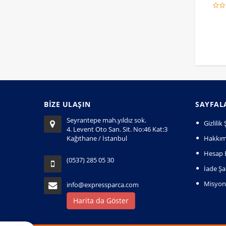
BİZE ULAŞIN
SAYFAL
Seyrantepe mah.yıldız sok.
Gizlili
4. Levent Oto San. Sit. No:46 Kat:3
Kağıthane / İstanbul
Hakkım
Hesap B
(0537) 285 05 30
İade Şar
Misyo
info@expressparca.com
Harita da Göster