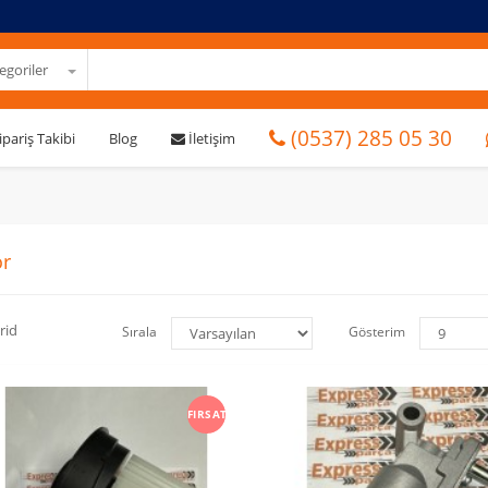
goriler
(0537) 285 05 30
ipariş Takibi
Blog
İletişim
r
rid
Sırala
Gösterim
FIRSAT