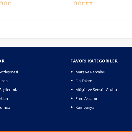
AR
FAVORI KATEGORILER
k Şözleşmesi
Marş ve Parçaları
ızda
Ön Takım
ilgilerimiz
Müşür ve Sensör Grubu
tları
Fren Aksamı
numuz
Kampanya