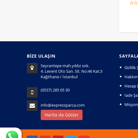
BİZE ULAŞIN
SAYFAL
Seyrantepe mah.yıldız sok.
Gizlili
4. Levent Oto San. Sit. No:46 Kat:3
Kağıthane / İstanbul
Hakkım
Hesap B
(0537) 285 05 30
İade Şar
Misyo
info@expressparca.com
Harita da Göster