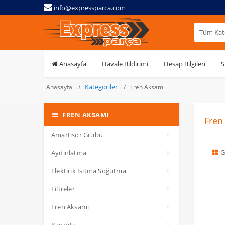
info@expressparca.com
Tüm Kate
Anasayfa
Havale Bildirimi
Hesap Bilgileri
S
Kategoriler
Anasayfa
Fren Aksamı
FREN AKSAMI
Fren
Amartisor Grubu
G
Aydınlatma
Elektirik Isıtma Soğutma
Filtreler
Fren Aksamı