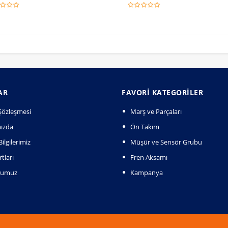
AR
FAVORI KATEGORILER
k Şözleşmesi
Marş ve Parçaları
ızda
Ön Takım
ilgilerimiz
Müşür ve Sensör Grubu
tları
Fren Aksamı
numuz
Kampanya