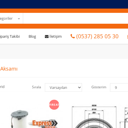
goriler
(0537) 285 05 30
ipariş Takibi
Blog
İletişim
 Aksamı
rid
Sırala
Gösterim
FIRSAT