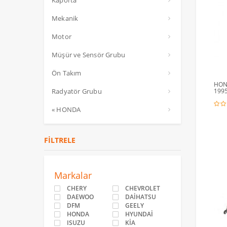
Kaporta
Mekanik
Motor
Müşür ve Sensör Grubu
Ön Takım
HOND
1995
Radyatör Grubu
« HONDA
FILTRELE
Markalar
CHERY
CHEVROLET
DAEWOO
DAİHATSU
DFM
GEELY
HONDA
HYUNDAİ
ISUZU
KİA