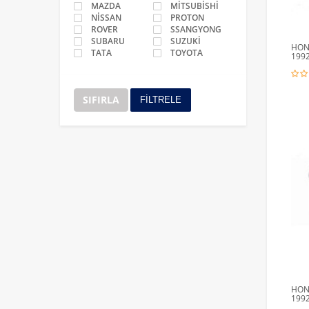
MAZDA
MİTSUBİSHİ
NİSSAN
PROTON
ROVER
SSANGYONG
SUBARU
SUZUKİ
HON
TATA
TOYOTA
1992
SIFIRLA
FİLTRELE
HOND
1992