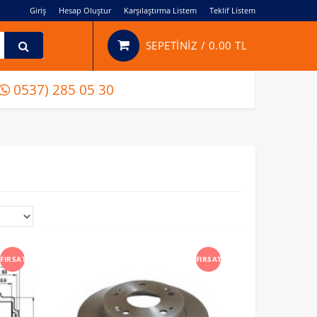
Giriş
Hesap Oluştur
Karşılaştırma Listem
Teklif Listem
SEPETİNİZ /
0.00 TL
0537) 285 05 30
FIRSAT
FIRSAT