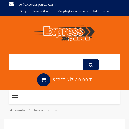
info@expressparca.com
Giriş
Hesap Oluştur
Karşılaştırma Listem
Teklif Listem
SEPETİNİZ /
0.00 TL
Toggle
navigation
Anasayfa
Havale Bildirimi