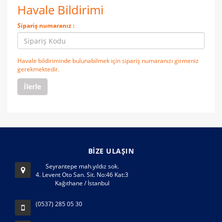
Havale Bildirimi
Sipariş numaranız :
Havale bildiriminde bulunabilmek için sipariş numaranızı girmeniz
gerekmektedir.
BİZE ULAŞIN
Seyrantepe mah.yıldız sok.
4. Levent Oto San. Sit. No:46 Kat:3
Kağıthane / İstanbul
(0537) 285 05 30