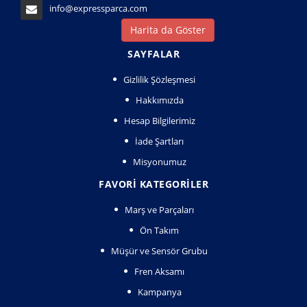
info@expressparca.com
Harita da Göster
SAYFALAR
Gizlilik Şözleşmesi
Hakkımızda
Hesap Bilgilerimiz
İade Şartları
Misyonumuz
FAVORI KATEGORILER
Marş ve Parçaları
Ön Takım
Müşür ve Sensör Grubu
Fren Aksamı
Kampanya