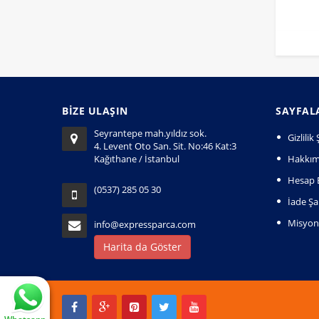
BİZE ULAŞIN
SAYFAL
Seyrantepe mah.yıldız sok.
Gizlili
4. Levent Oto San. Sit. No:46 Kat:3
Kağıthane / İstanbul
Hakkım
Hesap B
(0537) 285 05 30
İade Şar
Misyo
info@expressparca.com
Harita da Göster