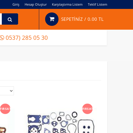
Giriş
Hesap Oluştur
Karşılaştırma Listem
Teklif Listem
SEPETİNİZ /
0.00 TL
0537) 285 05 30
FIRSAT
FIRSAT