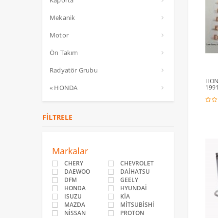
Kaporta
Mekanik
Motor
Ön Takım
Radyatör Grubu
HOND
1991
« HONDA
FILTRELE
Markalar
CHERY
CHEVROLET
DAEWOO
DAİHATSU
DFM
GEELY
HONDA
HYUNDAİ
ISUZU
KİA
MAZDA
MİTSUBİSHİ
NİSSAN
PROTON