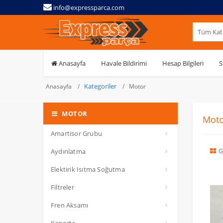
info@expressparca.com
Tüm Kate
Anasayfa
Havale Bildirimi
Hesap Bilgileri
S
Kategoriler
Anasayfa
Motor
MOTOR
Moto
Amartisor Grubu
G
Aydınlatma
Elektirik Isıtma Soğutma
Filtreler
Fren Aksamı