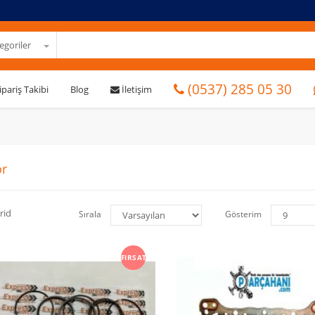
goriler
(0537) 285 05 30
ipariş Takibi
Blog
İletişim
r
rid
Sırala
Gösterim
FIRSAT