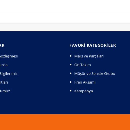
AR
FAVORI KATEGORILER
k Şözleşmesi
Marş ve Parçaları
ızda
Ön Takım
ilgilerimiz
Müşür ve Sensör Grubu
tları
Fren Aksamı
numuz
Kampanya