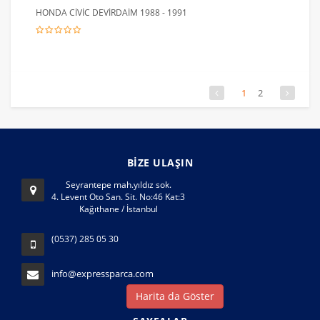
HONDA CİVİC DEVİRDAİM 1988 - 1991
1
2
BİZE ULAŞIN
Seyrantepe mah.yıldız sok.
4. Levent Oto San. Sit. No:46 Kat:3
Kağıthane / İstanbul
(0537) 285 05 30
info@expressparca.com
Harita da Göster