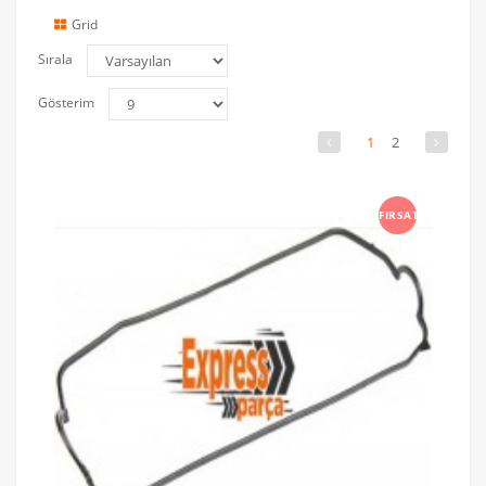
Grid
Sırala
Gösterim
1
2
FIRSAT