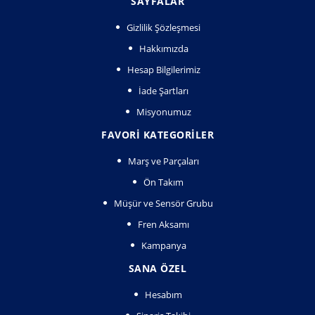
SAYFALAR
Gizlilik Şözleşmesi
Hakkımızda
Hesap Bilgilerimiz
İade Şartları
Misyonumuz
FAVORI KATEGORILER
Marş ve Parçaları
Ön Takım
Müşür ve Sensör Grubu
Fren Aksamı
Kampanya
SANA ÖZEL
Hesabım