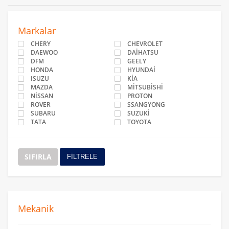
Markalar
CHERY
CHEVROLET
DAEWOO
DAİHATSU
DFM
GEELY
HONDA
HYUNDAİ
ISUZU
KİA
MAZDA
MİTSUBİSHİ
NİSSAN
PROTON
ROVER
SSANGYONG
SUBARU
SUZUKİ
TATA
TOYOTA
SIFIRLA
FİLTRELE
Mekanik