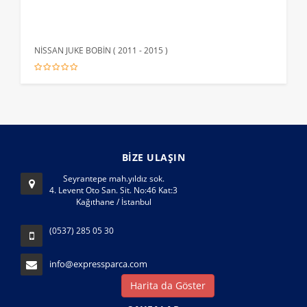
NİSSAN JUKE BOBİN ( 2011 - 2015 )
HYUN
BİZE ULAŞIN
Seyrantepe mah.yıldız sok.
4. Levent Oto San. Sit. No:46 Kat:3
Kağıthane / İstanbul
(0537) 285 05 30
info@expressparca.com
Harita da Göster