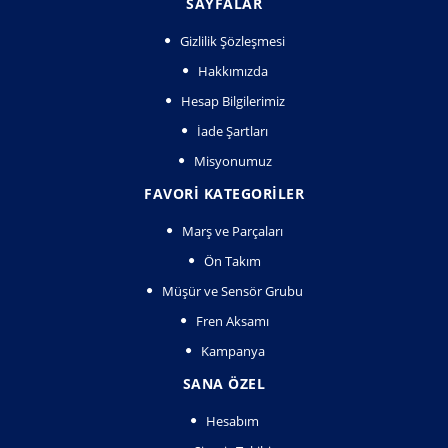
SAYFALAR
Gizlilik Şözleşmesi
Hakkımızda
Hesap Bilgilerimiz
İade Şartları
Misyonumuz
FAVORI KATEGORILER
Marş ve Parçaları
Ön Takım
Müşür ve Sensör Grubu
Fren Aksamı
Kampanya
SANA ÖZEL
Hesabım