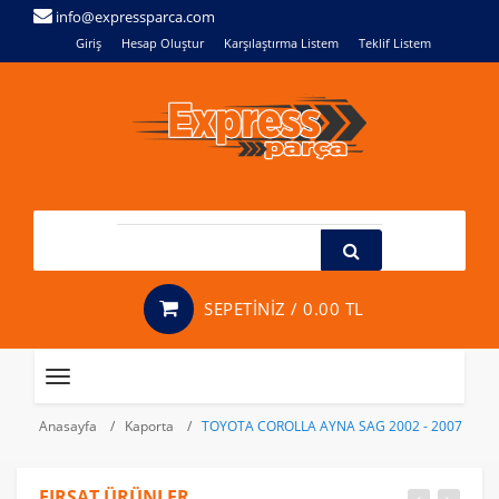
info@expressparca.com
Giriş
Hesap Oluştur
Karşılaştırma Listem
Teklif Listem
SEPETİNİZ /
0.00 TL
Toggle
navigation
Anasayfa
Kaporta
TOYOTA COROLLA AYNA SAG 2002 - 2007
FIRSAT ÜRÜNLER