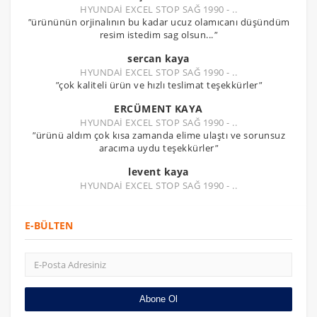
HYUNDAİ EXCEL STOP SAĞ 1990 - ..
"
ürününün orjinalının bu kadar ucuz olamıcanı düşündüm
resim istedim sag olsun...
"
sercan kaya
HYUNDAİ EXCEL STOP SAĞ 1990 - ..
"
çok kaliteli ürün ve hızlı teslimat teşekkürler
"
ERCÜMENT KAYA
HYUNDAİ EXCEL STOP SAĞ 1990 - ..
"
ürünü aldım çok kısa zamanda elime ulaştı ve sorunsuz
aracıma uydu teşekkürler
"
levent kaya
HYUNDAİ EXCEL STOP SAĞ 1990 - ..
E-BÜLTEN
Abone Ol