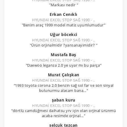
"
Markası nedir
"
Erkan Cenıklı
HYUNDAİ EXCEL STOP SAĞ 1990 - ..
"
Benim araç 1999 model matiz uyumlumudur
"
Uğur böcekci
HYUNDAİ EXCEL STOP SAĞ 1990 - ..
"
Ürün orjinalmidir ?yansanayimidir?
"
Mustafa Baş
HYUNDAİ EXCEL STOP SAĞ 1990 - ..
"
Daewoo leganza 2.0 ye uyar mı bu parça
"
Murat Çalışkan
HYUNDAİ EXCEL STOP SAĞ 1990 - ..
"
1993 toyota corona 2.0 benzin sağ sol far ve son sinyal
bulunurmu alacam bana...
"
şaban kuru
HYUNDAİ EXCEL STOP SAĞ 1990 - ..
"
dörtlü camdüğmesi daihatsu yrv için olan orjinal ürünmü
acaba resimde orjinal...
"
selçuk tezcan