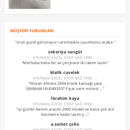
MÜŞTERI YORUMLARI
"
ürün güzel görünüyor carismalara uyumlumu acaba
"
zekeriya sarıgül
HYUNDAİ EXCEL STOP SAĞ 1990 - ..
"
Merhaba bana far ve çerçevesi iki takım lazim
"
Malik cuvelek
HYUNDAİ EXCEL STOP SAĞ 1990 - ..
"
Nissan Almera 2004 krank kasnağı şase
SJNBAAN16U0493337 Fiyat verir misiniz ...
"
İbrahim kaya
HYUNDAİ EXCEL STOP SAĞ 1990 - ..
"
iyi günler benim aracım 2000 model ve bana çok acıl
kilometre halatı lazım y...
"
a.samet çoko
HYUNDAİ EXCEL STOP SAĞ 1990 - ..