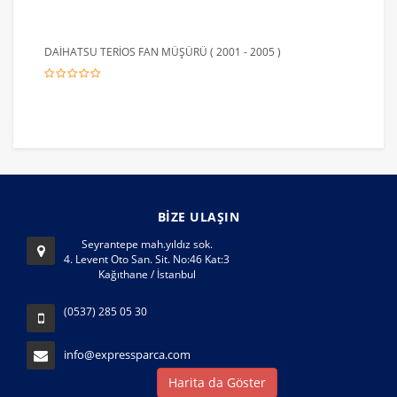
DAİHATSU TERİOS FAN MÜŞÜRÜ ( 2001 - 2005 )
BİZE ULAŞIN
Seyrantepe mah.yıldız sok.
4. Levent Oto San. Sit. No:46 Kat:3
Kağıthane / İstanbul
(0537) 285 05 30
info@expressparca.com
Harita da Göster