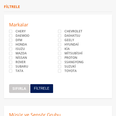
FILTRELE
Markalar
CHERY
CHEVROLET
DAEWOO
DAİHATSU
DFM
GEELY
HONDA
HYUNDAİ
ISUZU
KİA
MAZDA
MİTSUBİSHİ
NİSSAN
PROTON
ROVER
SSANGYONG
SUBARU
SUZUKİ
TATA
TOYOTA
SIFIRLA
FİLTRELE
Müşür ve Sensör Grubu