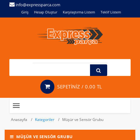
info@expressparca.com
Giriş
Hesap Oluştur
Karşılaştırma Listem
Teklif Listem
SEPETİNİZ /
0.00 TL
Toggle
navigation
Anasayfa
Kategoriler
Müşür ve Sensör Grubu
MÜŞÜR VE SENSÖR GRUBU