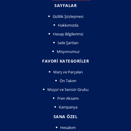
SAYFALAR
Gizlilik Şözleşmesi
Hakkımızda
Hesap Bilgilerimiz
İade Şartları
Misyonumuz
FAVORI KATEGORILER
Marş ve Parçaları
Ön Takım
Müşür ve Sensör Grubu
Fren Aksamı
Kampanya
SANA ÖZEL
Hesabım