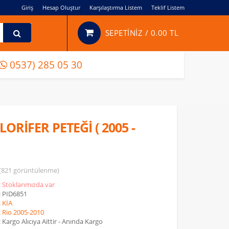
Giriş
Hesap Oluştur
Karşılaştırma Listem
Teklif Listem
SEPETİNİZ /
0.00 TL
0537) 285 05 30
LORİFER PETEĞİ ( 2005 -
(821 görüntülenme)
: Stoklarımızda var
: PID6851
:
KİA
:
Rio 2005-2010
: Kargo Alıcıya Aittir - Anında Kargo