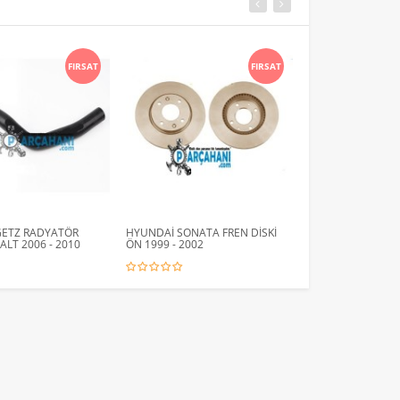
FIRSAT
FIRSAT
GETZ RADYATÖR
HYUNDAİ SONATA FREN DİSKİ
TOYOTA COROLLA
LT 2006 - 2010
ÖN 1999 - 2002
PORYESİ ARKA SAG