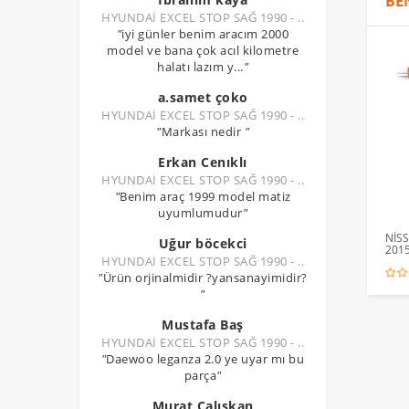
BE
HYUNDAİ EXCEL STOP SAĞ 1990 - ..
"
iyi günler benim aracım 2000
model ve bana çok acıl kilometre
halatı lazım y...
"
a.samet çoko
HYUNDAİ EXCEL STOP SAĞ 1990 - ..
"
Markası nedir
"
Erkan Cenıklı
HYUNDAİ EXCEL STOP SAĞ 1990 - ..
"
Benim araç 1999 model matiz
uyumlumudur
"
NİSS
Uğur böcekci
2015
HYUNDAİ EXCEL STOP SAĞ 1990 - ..
"
Ürün orjinalmidir ?yansanayimidir?
"
Mustafa Baş
HYUNDAİ EXCEL STOP SAĞ 1990 - ..
"
Daewoo leganza 2.0 ye uyar mı bu
parça
"
Murat Çalışkan