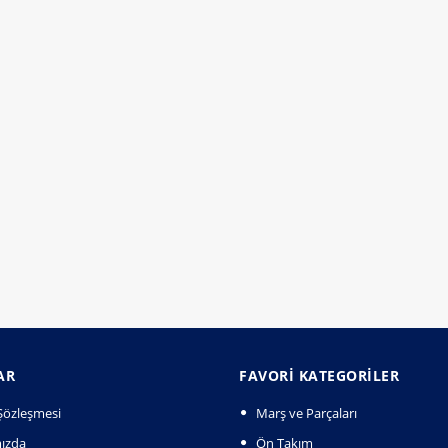
AR
FAVORI KATEGORILER
k Şözleşmesi
Marş ve Parçaları
ızda
Ön Takım