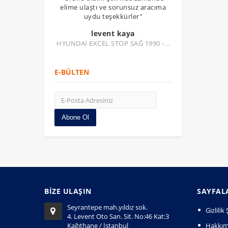
elime ulaştı ve sorunsuz aracıma
uydu teşekkürler
"
levent kaya
HYUNDAİ EXCEL STOP SAĞ 1990 - ..
E-BÜLTEN
Abone Ol
BİZE ULAŞIN
SAYFAL
Seyrantepe mah.yıldız sok.
Gizlili
4. Levent Oto San. Sit. No:46 Kat:3
Kağıthane / İstanbul
Hakkım