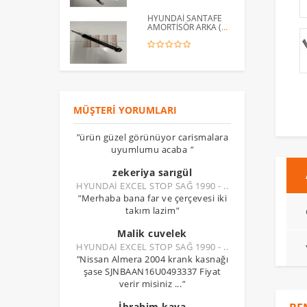
HYUNDAİ SANTAFE
AMORTİSÖR ARKA (
2001 - 2006 ) / 55305-
26000
MÜŞTERI YORUMLARI
"
ürün güzel görünüyor carismalara
uyumlumu acaba
"
zekeriya sarıgül
HYUNDAİ EXCEL STOP SAĞ 1990 - ..
"
Merhaba bana far ve çerçevesi iki
takım lazim
"
Malik cuvelek
HYUNDAİ EXCEL STOP SAĞ 1990 - ..
"
Nissan Almera 2004 krank kasnağı
şase SJNBAAN16U0493337 Fiyat
verir misiniz ...
"
İbrahim kaya