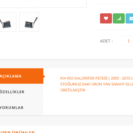
NİSSAN PATHFINDER
HYUNDAİ KONA
KALORİFER
DEVİRDAİM DİZEL (
RADYATÖRÜ ( 2005 -
2018 - 2023 ) / 25100-
2010 ) / 27140-EB01A
2U000
ADET :
AÇIKLAMA
KİA RİO KALORİFER PETEĞİ ( 2005 - 20
STOĞUMUZ DAKİ ÜRÜN YAN SANAYİ OLU
ÜRETİLMİŞTİR
ÖZELLİKLER
YORUMLAR