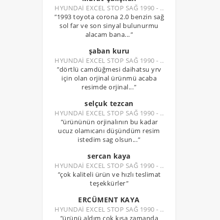
HYUNDAİ EXCEL STOP SAĞ 1990 - ..
"
1993 toyota corona 2.0 benzin sağ
sol far ve son sinyal bulunurmu
alacam bana...
"
şaban kuru
HYUNDAİ EXCEL STOP SAĞ 1990 - ..
"
dörtlü camdüğmesi daihatsu yrv
için olan orjinal ürünmü acaba
resimde orjinal...
"
selçuk tezcan
HYUNDAİ EXCEL STOP SAĞ 1990 - ..
"
ürününün orjinalının bu kadar
ucuz olamıcanı düşündüm resim
istedim sag olsun...
"
sercan kaya
HYUNDAİ EXCEL STOP SAĞ 1990 - ..
"
çok kaliteli ürün ve hızlı teslimat
teşekkürler
"
ERCÜMENT KAYA
HYUNDAİ EXCEL STOP SAĞ 1990 - ..
"
ürünü aldım çok kısa zamanda