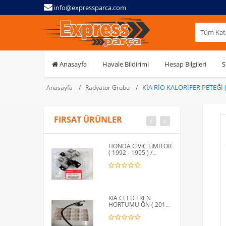
info@expressparca.com
Tüm Kate
Anasayfa
Havale Bildirimi
Hesap Bilgileri
S
KİA RİO KALORİFER PETEĞİ ( 
Anasayfa
Radyatör Grubu
FIRSAT ÜRÜNLER
HONDA CİVİC LİMİTÖR
( 1992 - 1995 ) /
46210-SR3-013
KİA CEED FREN
HORTUMU ÖN ( 2012 -
2015 ) / 58732-A6000