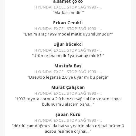
a.samet çoko
HYUNDAİ EXCEL STOP SAĞ 1990 - ..
"
Markası nedir
"
Erkan Cenıklı
HYUNDAİ EXCEL STOP SAĞ 1990 - ..
"
Benim araç 1999 model matiz uyumlumudur
"
Uğur böcekci
HYUNDAİ EXCEL STOP SAĞ 1990 - ..
"
Ürün orjinalmidir ?yansanayimidir?
"
Mustafa Baş
HYUNDAİ EXCEL STOP SAĞ 1990 - ..
"
Daewoo leganza 2.0 ye uyar mı bu parça
"
Murat Çalışkan
HYUNDAİ EXCEL STOP SAĞ 1990 - ..
"
1993 toyota corona 2.0 benzin sağ sol far ve son sinyal
bulunurmu alacam bana...
"
şaban kuru
HYUNDAİ EXCEL STOP SAĞ 1990 - ..
"
dörtlü camdüğmesi daihatsu yrv için olan orjinal ürünmü
acaba resimde orjinal...
"