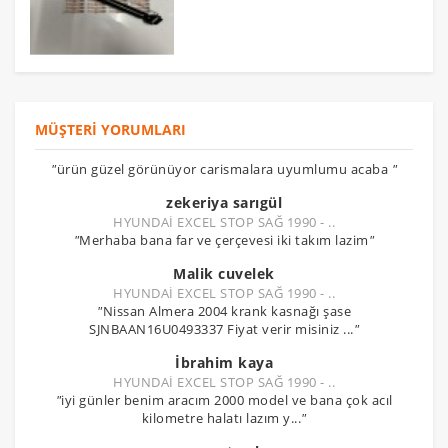
MÜŞTERI YORUMLARI
"
ürün güzel görünüyor carismalara uyumlumu acaba
"
zekeriya sarıgül
HYUNDAİ EXCEL STOP SAĞ 1990 - ..
"
Merhaba bana far ve çerçevesi iki takım lazim
"
Malik cuvelek
HYUNDAİ EXCEL STOP SAĞ 1990 - ..
"
Nissan Almera 2004 krank kasnağı şase
SJNBAAN16U0493337 Fiyat verir misiniz ...
"
İbrahim kaya
HYUNDAİ EXCEL STOP SAĞ 1990 - ..
"
iyi günler benim aracım 2000 model ve bana çok acıl
kilometre halatı lazım y...
"