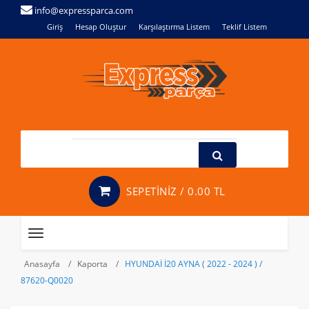
info@expressparca.com
Giriş
Hesap Oluştur
Karşılaştırma Listem
Teklif Listem
SEPETİNİZ /
0.00 TL
Toggle
navigation
Anasayfa
Kaporta
HYUNDAİ İ20 AYNA ( 2022 - 2024 ) /
87620-Q0020