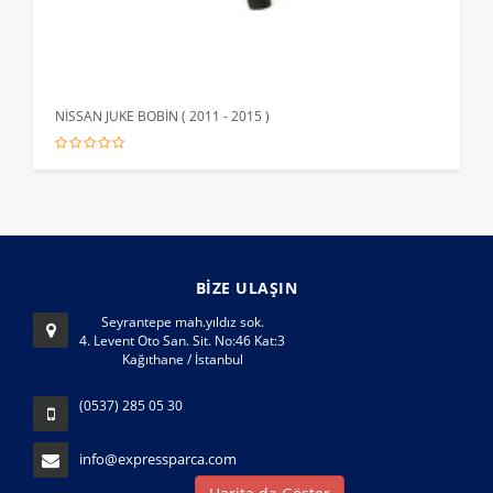
NİSSAN JUKE BOBİN ( 2011 - 2015 )
HYUN
BİZE ULAŞIN
Seyrantepe mah.yıldız sok.
4. Levent Oto San. Sit. No:46 Kat:3
Kağıthane / İstanbul
(0537) 285 05 30
info@expressparca.com