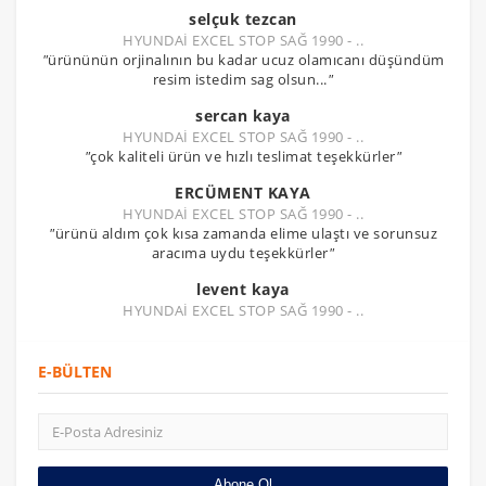
selçuk tezcan
HYUNDAİ EXCEL STOP SAĞ 1990 - ..
"
ürününün orjinalının bu kadar ucuz olamıcanı düşündüm
resim istedim sag olsun...
"
sercan kaya
HYUNDAİ EXCEL STOP SAĞ 1990 - ..
"
çok kaliteli ürün ve hızlı teslimat teşekkürler
"
ERCÜMENT KAYA
HYUNDAİ EXCEL STOP SAĞ 1990 - ..
"
ürünü aldım çok kısa zamanda elime ulaştı ve sorunsuz
aracıma uydu teşekkürler
"
levent kaya
HYUNDAİ EXCEL STOP SAĞ 1990 - ..
E-BÜLTEN
Abone Ol