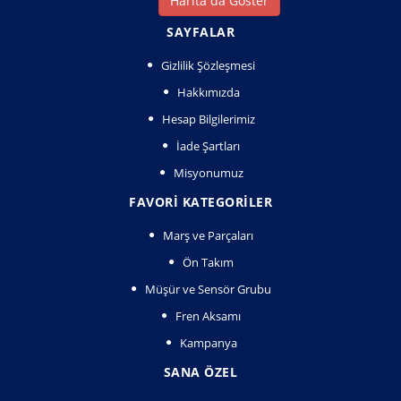
Harita da Göster
SAYFALAR
Gizlilik Şözleşmesi
Hakkımızda
Hesap Bilgilerimiz
İade Şartları
Misyonumuz
FAVORI KATEGORILER
Marş ve Parçaları
Ön Takım
Müşür ve Sensör Grubu
Fren Aksamı
Kampanya
SANA ÖZEL