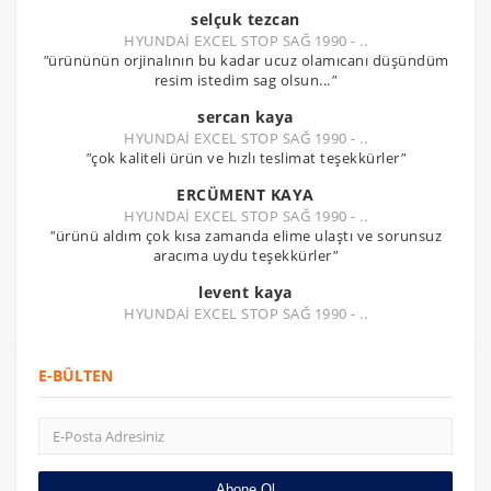
selçuk tezcan
HYUNDAİ EXCEL STOP SAĞ 1990 - ..
"
ürününün orjinalının bu kadar ucuz olamıcanı düşündüm
resim istedim sag olsun...
"
sercan kaya
HYUNDAİ EXCEL STOP SAĞ 1990 - ..
"
çok kaliteli ürün ve hızlı teslimat teşekkürler
"
ERCÜMENT KAYA
HYUNDAİ EXCEL STOP SAĞ 1990 - ..
"
ürünü aldım çok kısa zamanda elime ulaştı ve sorunsuz
aracıma uydu teşekkürler
"
levent kaya
HYUNDAİ EXCEL STOP SAĞ 1990 - ..
E-BÜLTEN
Abone Ol