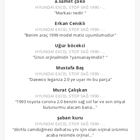
a.samet çoko
HYUNDAİ EXCEL STOP SAĞ 1990 - ..
"
Markası nedir
"
Erkan Cenıklı
HYUNDAİ EXCEL STOP SAĞ 1990 - ..
"
Benim araç 1999 model matiz uyumlumudur
"
Uğur böcekci
HYUNDAİ EXCEL STOP SAĞ 1990 - ..
"
Ürün orjinalmidir ?yansanayimidir?
"
Mustafa Baş
HYUNDAİ EXCEL STOP SAĞ 1990 - ..
"
Daewoo leganza 2.0 ye uyar mı bu parça
"
Murat Çalışkan
HYUNDAİ EXCEL STOP SAĞ 1990 - ..
"
1993 toyota corona 2.0 benzin sağ sol far ve son sinyal
bulunurmu alacam bana...
"
şaban kuru
HYUNDAİ EXCEL STOP SAĞ 1990 - ..
"
dörtlü camdüğmesi daihatsu yrv için olan orjinal ürünmü
acaba resimde orjinal...
"