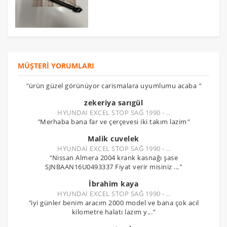
MÜŞTERI YORUMLARI
"
ürün güzel görünüyor carismalara uyumlumu acaba
"
zekeriya sarıgül
HYUNDAİ EXCEL STOP SAĞ 1990 - ..
"
Merhaba bana far ve çerçevesi iki takım lazim
"
Malik cuvelek
HYUNDAİ EXCEL STOP SAĞ 1990 - ..
"
Nissan Almera 2004 krank kasnağı şase
SJNBAAN16U0493337 Fiyat verir misiniz ...
"
İbrahim kaya
HYUNDAİ EXCEL STOP SAĞ 1990 - ..
"
iyi günler benim aracım 2000 model ve bana çok acıl
kilometre halatı lazım y...
"