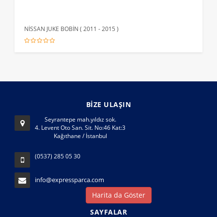
NİSSAN JUKE BOBİN ( 2011 - 2015 )
HYUN
BİZE ULAŞIN
Seyrantepe mah.yıldız sok.
4. Levent Oto San. Sit. No:46 Kat:3
Kağıthane / İstanbul
(0537) 285 05 30
info@expressparca.com
Harita da Göster
SAYFALAR