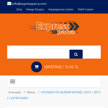
info@expressparca.com
Giriş
Hesap Oluştur
Karşılaştırma Listem
Teklif Listem
SEPETİNİZ /
0.00 TL
Toggle
navigation
Anasayfa
Motor
HYUNDAİ İ10 SİLİNDİR KAPAĞI ( 2013 - 2015
) / 22100-04401