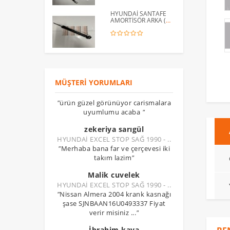
HYUNDAİ SANTAFE
AMORTİSÖR ARKA (
2001 - 2006 ) / 55305-
26000
MÜŞTERI YORUMLARI
"
ürün güzel görünüyor carismalara
uyumlumu acaba
"
zekeriya sarıgül
HYUNDAİ EXCEL STOP SAĞ 1990 - ..
"
Merhaba bana far ve çerçevesi iki
takım lazim
"
Malik cuvelek
HYUNDAİ EXCEL STOP SAĞ 1990 - ..
"
Nissan Almera 2004 krank kasnağı
şase SJNBAAN16U0493337 Fiyat
verir misiniz ...
"
İbrahim kaya