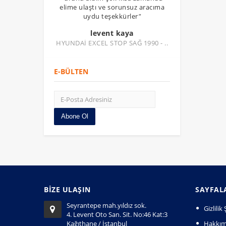
elime ulaştı ve sorunsuz aracıma
uydu teşekkürler
"
levent kaya
HYUNDAİ EXCEL STOP SAĞ 1990 - ..
E-BÜLTEN
Abone Ol
BİZE ULAŞIN
SAYFAL
Seyrantepe mah.yıldız sok.
Gizlili
4. Levent Oto San. Sit. No:46 Kat:3
Kağıthane / İstanbul
Hakkım