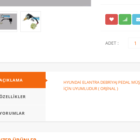
NİSSAN PATHFINDER
HYUNDAİ KONA
KALORİFER
DEVİRDAİM DİZEL (
RADYATÖRÜ ( 2005 -
2018 - 2023 ) / 25100-
2010 ) / 27140-EB01A
2U000
ADET :
AÇIKLAMA
HYUNDAİ ELANTRA DEBRİYAJ PEDAL MÜŞ
İÇİN UYUMLUDUR ( ORJİNAL )
ÖZELLİKLER
YORUMLAR