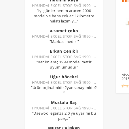
BE
HYUNDAİ EXCEL STOP SAĞ 1990 - ..
"
iyi günler benim aracım 2000
model ve bana çok acıl kilometre
halatı lazım y...
"
a.samet çoko
HYUNDAİ EXCEL STOP SAĞ 1990 - ..
"
Markası nedir
"
Erkan Cenıklı
HYUNDAİ EXCEL STOP SAĞ 1990 - ..
"
Benim araç 1999 model matiz
uyumlumudur
"
NİSS
Uğur böcekci
2015
HYUNDAİ EXCEL STOP SAĞ 1990 - ..
"
Ürün orjinalmidir ?yansanayimidir?
"
Mustafa Baş
HYUNDAİ EXCEL STOP SAĞ 1990 - ..
"
Daewoo leganza 2.0 ye uyar mı bu
parça
"
Murat Çalışkan