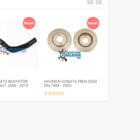
FIRSAT
FIRSAT
GETZ RADYATÖR
HYUNDAİ SONATA FREN DİSKİ
TOYOTA COROLLA
LT 2006 - 2010
ÖN 1999 - 2002
PORYESİ ARKA SAG