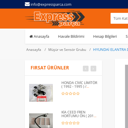
info@expressparca.com
Tüm Kate
Anasayfa
Havale Bildirimi
Hesap Bilgileri
S
HYUNDAİ ELANTRA D
Anasayfa
Müşür ve Sensör Grubu
FIRSAT ÜRÜNLER
HONDA CİVİC LİMİTÖR
( 1992 - 1995 ) /
46210-SR3-013
KİA CEED FREN
HORTUMU ÖN ( 2012 -
2015 ) / 58732-A6000