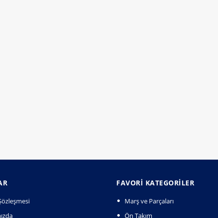
AR
FAVORI KATEGORILER
k Şözleşmesi
Marş ve Parçaları
ızda
Ön Takım