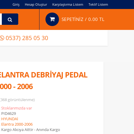
Giriş
Hesap Oluştur
Karşılaştırma Listem
Teklif Listem
SEPETİNİZ /
0.00 TL
0537) 285 05 30
LANTRA DEBRİYAJ PEDAL
00 - 2006
(368 görüntülenme)
: Stoklarımızda var
: PID4629
:
HYUNDAİ
:
Elantra 2000-2006
: Kargo Alıcıya Aittir - Anında Kargo