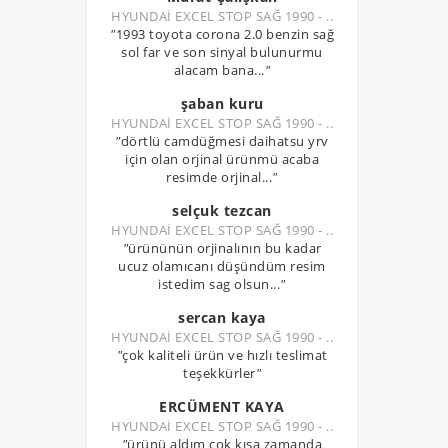
HYUNDAİ EXCEL STOP SAĞ 1990 - ..
"
1993 toyota corona 2.0 benzin sağ
sol far ve son sinyal bulunurmu
alacam bana...
"
şaban kuru
HYUNDAİ EXCEL STOP SAĞ 1990 - ..
"
dörtlü camdüğmesi daihatsu yrv
için olan orjinal ürünmü acaba
resimde orjinal...
"
selçuk tezcan
HYUNDAİ EXCEL STOP SAĞ 1990 - ..
"
ürününün orjinalının bu kadar
ucuz olamıcanı düşündüm resim
istedim sag olsun...
"
sercan kaya
HYUNDAİ EXCEL STOP SAĞ 1990 - ..
"
çok kaliteli ürün ve hızlı teslimat
teşekkürler
"
ERCÜMENT KAYA
HYUNDAİ EXCEL STOP SAĞ 1990 - ..
"
ürünü aldım çok kısa zamanda