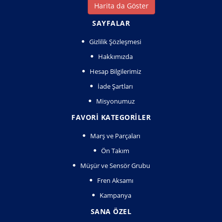
Harita da Göster
SAYFALAR
Gizlilik Şözleşmesi
Hakkımızda
Hesap Bilgilerimiz
İade Şartları
Misyonumuz
FAVORI KATEGORILER
Marş ve Parçaları
Ön Takım
Müşür ve Sensör Grubu
Fren Aksamı
Kampanya
SANA ÖZEL