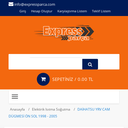
info@expressparca.com
Giriş
Hesap Oluştur
Karşılaştırma Listem
Teklif Listem
SEPETİNİZ /
0.00 TL
Toggle
navigation
Anasayfa
Elektirik Isıtma Soğutma
DAİHATSU YRV CAM
DÜGMESİ ÖN SOL 1998 - 2005