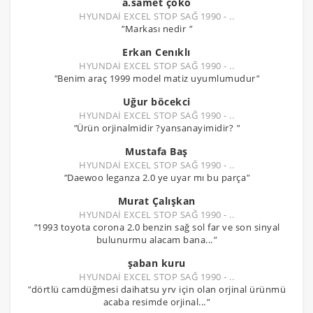
a.samet çoko
HYUNDAİ EXCEL STOP SAĞ 1990 - ..
"
Markası nedir
"
Erkan Cenıklı
HYUNDAİ EXCEL STOP SAĞ 1990 - ..
"
Benim araç 1999 model matiz uyumlumudur
"
Uğur böcekci
HYUNDAİ EXCEL STOP SAĞ 1990 - ..
"
Ürün orjinalmidir ?yansanayimidir?
"
Mustafa Baş
HYUNDAİ EXCEL STOP SAĞ 1990 - ..
"
Daewoo leganza 2.0 ye uyar mı bu parça
"
Murat Çalışkan
HYUNDAİ EXCEL STOP SAĞ 1990 - ..
"
1993 toyota corona 2.0 benzin sağ sol far ve son sinyal
bulunurmu alacam bana...
"
şaban kuru
HYUNDAİ EXCEL STOP SAĞ 1990 - ..
"
dörtlü camdüğmesi daihatsu yrv için olan orjinal ürünmü
acaba resimde orjinal...
"