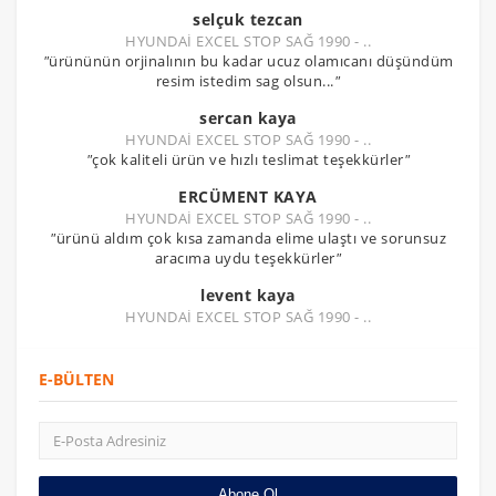
selçuk tezcan
HYUNDAİ EXCEL STOP SAĞ 1990 - ..
"
ürününün orjinalının bu kadar ucuz olamıcanı düşündüm
resim istedim sag olsun...
"
sercan kaya
HYUNDAİ EXCEL STOP SAĞ 1990 - ..
"
çok kaliteli ürün ve hızlı teslimat teşekkürler
"
ERCÜMENT KAYA
HYUNDAİ EXCEL STOP SAĞ 1990 - ..
"
ürünü aldım çok kısa zamanda elime ulaştı ve sorunsuz
aracıma uydu teşekkürler
"
levent kaya
HYUNDAİ EXCEL STOP SAĞ 1990 - ..
E-BÜLTEN
Abone Ol