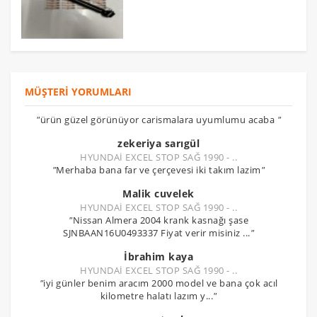
MÜŞTERI YORUMLARI
"
ürün güzel görünüyor carismalara uyumlumu acaba
"
zekeriya sarıgül
HYUNDAİ EXCEL STOP SAĞ 1990 - ..
"
Merhaba bana far ve çerçevesi iki takım lazim
"
Malik cuvelek
HYUNDAİ EXCEL STOP SAĞ 1990 - ..
"
Nissan Almera 2004 krank kasnağı şase
SJNBAAN16U0493337 Fiyat verir misiniz ...
"
İbrahim kaya
HYUNDAİ EXCEL STOP SAĞ 1990 - ..
"
iyi günler benim aracım 2000 model ve bana çok acıl
kilometre halatı lazım y...
"