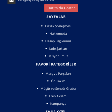
info@expressparca.com
Harita da Göster
SAYFALAR
Gizlilik Şözleşmesi
Hakkımızda
Hesap Bilgilerimiz
İade Şartları
Misyonumuz
FAVORI KATEGORILER
Marş ve Parçaları
Ön Takım
Müşür ve Sensör Grubu
Fren Aksamı
Kampanya
SANA ÖZEL