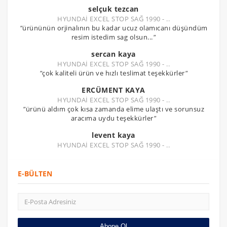
selçuk tezcan
HYUNDAİ EXCEL STOP SAĞ 1990 - ..
"
ürününün orjinalının bu kadar ucuz olamıcanı düşündüm
resim istedim sag olsun...
"
sercan kaya
HYUNDAİ EXCEL STOP SAĞ 1990 - ..
"
çok kaliteli ürün ve hızlı teslimat teşekkürler
"
ERCÜMENT KAYA
HYUNDAİ EXCEL STOP SAĞ 1990 - ..
"
ürünü aldım çok kısa zamanda elime ulaştı ve sorunsuz
aracıma uydu teşekkürler
"
levent kaya
HYUNDAİ EXCEL STOP SAĞ 1990 - ..
E-BÜLTEN
Abone Ol