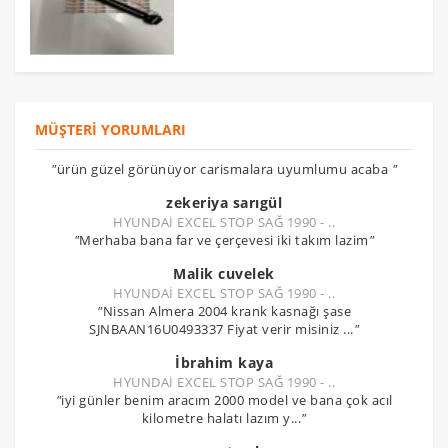
MÜŞTERI YORUMLARI
"
ürün güzel görünüyor carismalara uyumlumu acaba
"
zekeriya sarıgül
HYUNDAİ EXCEL STOP SAĞ 1990 - ..
"
Merhaba bana far ve çerçevesi iki takım lazim
"
Malik cuvelek
HYUNDAİ EXCEL STOP SAĞ 1990 - ..
"
Nissan Almera 2004 krank kasnağı şase
SJNBAAN16U0493337 Fiyat verir misiniz ...
"
İbrahim kaya
HYUNDAİ EXCEL STOP SAĞ 1990 - ..
"
iyi günler benim aracım 2000 model ve bana çok acıl
kilometre halatı lazım y...
"