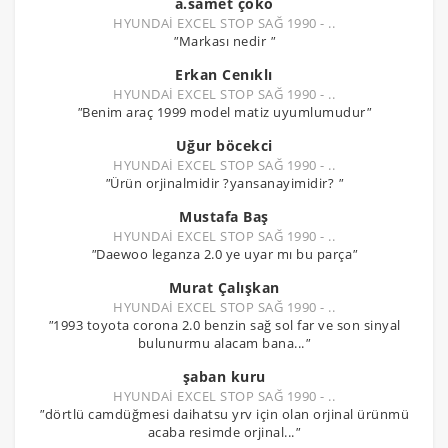
a.samet çoko
HYUNDAİ EXCEL STOP SAĞ 1990 - ..
"
Markası nedir
"
Erkan Cenıklı
HYUNDAİ EXCEL STOP SAĞ 1990 - ..
"
Benim araç 1999 model matiz uyumlumudur
"
Uğur böcekci
HYUNDAİ EXCEL STOP SAĞ 1990 - ..
"
Ürün orjinalmidir ?yansanayimidir?
"
Mustafa Baş
HYUNDAİ EXCEL STOP SAĞ 1990 - ..
"
Daewoo leganza 2.0 ye uyar mı bu parça
"
Murat Çalışkan
HYUNDAİ EXCEL STOP SAĞ 1990 - ..
"
1993 toyota corona 2.0 benzin sağ sol far ve son sinyal
bulunurmu alacam bana...
"
şaban kuru
HYUNDAİ EXCEL STOP SAĞ 1990 - ..
"
dörtlü camdüğmesi daihatsu yrv için olan orjinal ürünmü
acaba resimde orjinal...
"