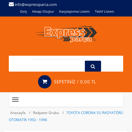
info@expressparca.com
Giriş
Hesap Oluştur
Karşılaştırma Listem
Teklif Listem
SEPETİNİZ /
0.00 TL
Toggle
navigation
Anasayfa
Radyatör Grubu
TOYOTA CORONA SU RADYATÖRÜ
OTOMATİK 1992 - 1996