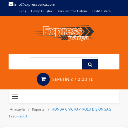
info@expressparca.com
Giriş
Hesap Oluştur
Karşılaştırma Listem
Teklif Listem
SEPETİNİZ /
0.00 TL
Toggle
navigation
Anasayfa
Kaporta
HONDA CİVİC KAPI KOLU DIŞ ÖN SAG
1996 - 2001