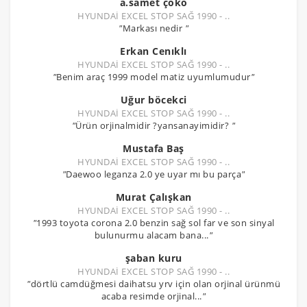
a.samet çoko
HYUNDAİ EXCEL STOP SAĞ 1990 - ..
"
Markası nedir
"
Erkan Cenıklı
HYUNDAİ EXCEL STOP SAĞ 1990 - ..
"
Benim araç 1999 model matiz uyumlumudur
"
Uğur böcekci
HYUNDAİ EXCEL STOP SAĞ 1990 - ..
"
Ürün orjinalmidir ?yansanayimidir?
"
Mustafa Baş
HYUNDAİ EXCEL STOP SAĞ 1990 - ..
"
Daewoo leganza 2.0 ye uyar mı bu parça
"
Murat Çalışkan
HYUNDAİ EXCEL STOP SAĞ 1990 - ..
"
1993 toyota corona 2.0 benzin sağ sol far ve son sinyal
bulunurmu alacam bana...
"
şaban kuru
HYUNDAİ EXCEL STOP SAĞ 1990 - ..
"
dörtlü camdüğmesi daihatsu yrv için olan orjinal ürünmü
acaba resimde orjinal...
"