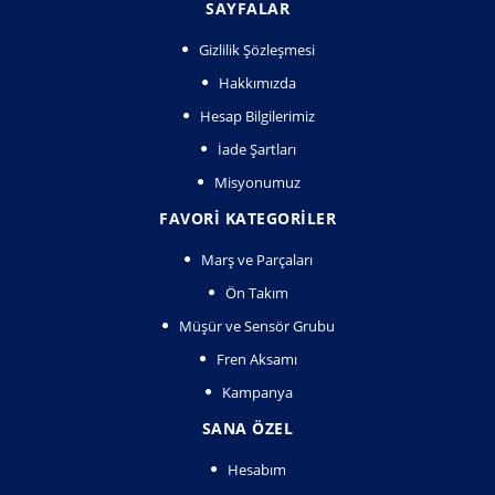
SAYFALAR
Gizlilik Şözleşmesi
Hakkımızda
Hesap Bilgilerimiz
İade Şartları
Misyonumuz
FAVORI KATEGORILER
Marş ve Parçaları
Ön Takım
Müşür ve Sensör Grubu
Fren Aksamı
Kampanya
SANA ÖZEL
Hesabım