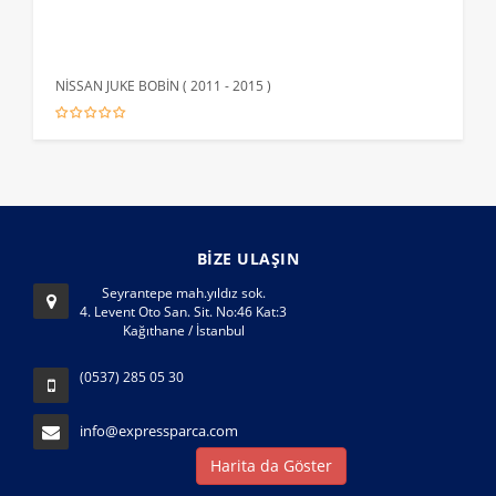
NİSSAN JUKE BOBİN ( 2011 - 2015 )
HYUN
BİZE ULAŞIN
Seyrantepe mah.yıldız sok.
4. Levent Oto San. Sit. No:46 Kat:3
Kağıthane / İstanbul
(0537) 285 05 30
info@expressparca.com
Harita da Göster