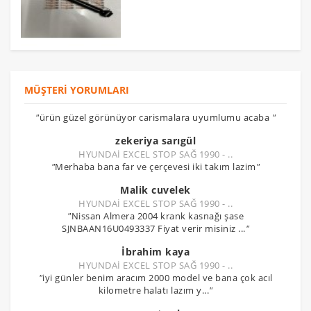
MÜŞTERI YORUMLARI
"
ürün güzel görünüyor carismalara uyumlumu acaba
"
zekeriya sarıgül
HYUNDAİ EXCEL STOP SAĞ 1990 - ..
"
Merhaba bana far ve çerçevesi iki takım lazim
"
Malik cuvelek
HYUNDAİ EXCEL STOP SAĞ 1990 - ..
"
Nissan Almera 2004 krank kasnağı şase
SJNBAAN16U0493337 Fiyat verir misiniz ...
"
İbrahim kaya
HYUNDAİ EXCEL STOP SAĞ 1990 - ..
"
iyi günler benim aracım 2000 model ve bana çok acıl
kilometre halatı lazım y...
"