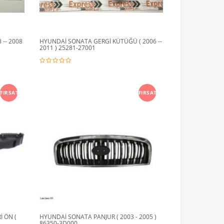
 -- 2008
HYUNDAİ SONATA GERGİ KÜTÜĞÜ ( 2006 --
2011 ) 25281-27001
FIRSAT
FIRSAT
 ÖN (
HYUNDAİ SONATA PANJUR ( 2003 - 2005 )
86350-3D000