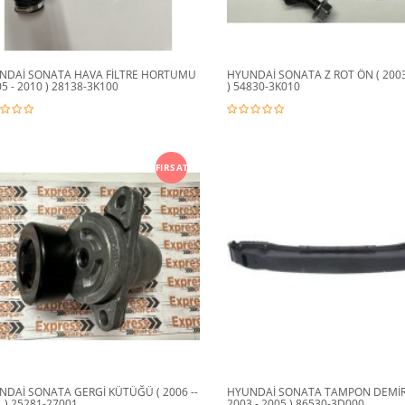
NDAİ SONATA HAVA FİLTRE HORTUMU
HYUNDAİ SONATA Z ROT ÖN ( 2003
05 - 2010 ) 28138-3K100
) 54830-3K010
FIRSAT
NDAİ SONATA GERGİ KÜTÜĞÜ ( 2006 --
HYUNDAİ SONATA TAMPON DEMİRİ
 ) 25281-27001
2003 - 2005 ) 86530-3D000