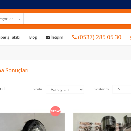
goriler
(0537) 285 05 30
ipariş Takibi
Blog
İletişim
a Sonuçları
rid
Sırala
Gösterim
FIRSAT