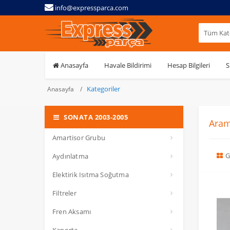
info@expressparca.com
Tüm Kate
Anasayfa
Havale Bildirimi
Hesap Bilgileri
S
Kategoriler
Anasayfa
SONATA 2003-2005
Aram
Amartisor Grubu
G
Aydınlatma
Elektirik Isıtma Soğutma
Filtreler
Fren Aksamı