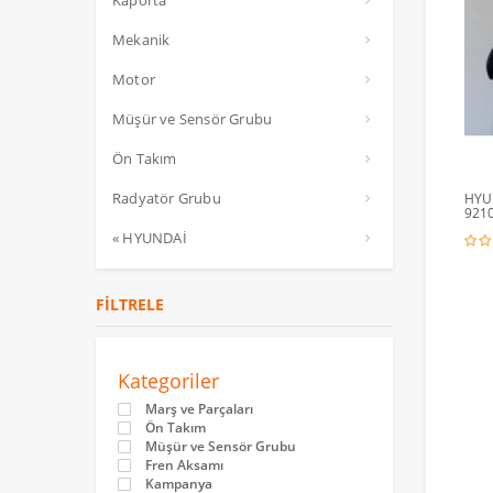
Kaporta
Mekanik
Motor
Müşür ve Sensör Grubu
Ön Takım
Radyatör Grubu
HYUN
921
« HYUNDAİ
FILTRELE
Kategoriler
Marş ve Parçaları
Ön Takım
Müşür ve Sensör Grubu
Fren Aksamı
Kampanya