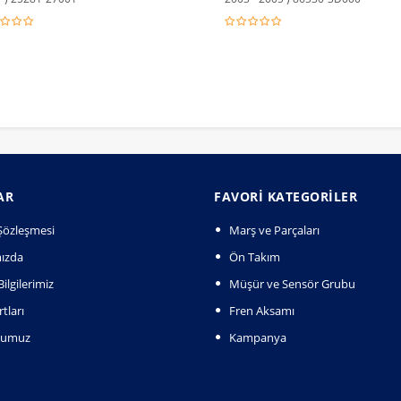
AR
FAVORI KATEGORILER
k Şözleşmesi
Marş ve Parçaları
ızda
Ön Takım
ilgilerimiz
Müşür ve Sensör Grubu
tları
Fren Aksamı
numuz
Kampanya