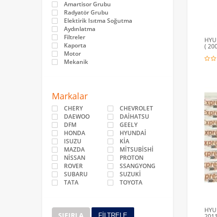
Amartisor Grubu
Radyatör Grubu
Elektirik Isıtma Soğutma
Aydınlatma
Filtreler
HYU
Kaporta
( 20
Motor
Mekanik
Markalar
CHERY
CHEVROLET
DAEWOO
DAİHATSU
DFM
GEELY
HONDA
HYUNDAİ
ISUZU
KİA
MAZDA
MİTSUBİSHİ
NİSSAN
PROTON
ROVER
SSANGYONG
SUBARU
SUZUKİ
TATA
TOYOTA
HYU
SIFIRLA
FİLTRELE
2011