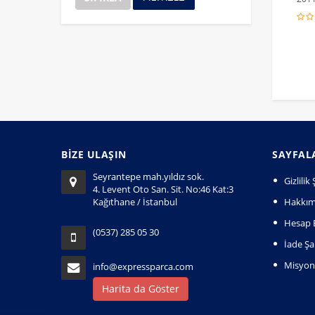
BİZE ULAŞIN
SAYFAL
Seyrantepe mah.yıldız sok.
Gizlili
4. Levent Oto San. Sit. No:46 Kat:3
Kağıthane / İstanbul
Hakkım
Hesap B
(0537) 285 05 30
İade Şar
Misyo
info@expressparca.com
Harita da Göster