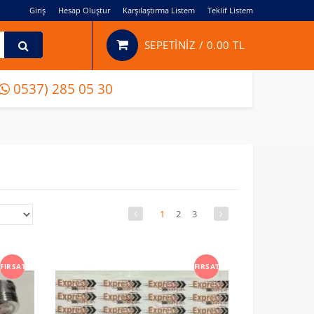
Giriş
Hesap Oluştur
Karşılaştırma Listem
Teklif Listem
SEPETİNİZ /
0.00 TL
0537) 285 05 30
1
2
3
FIRSAT
FIRSAT