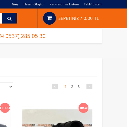
Giriş
Hesap Oluştur
Karşılaştırma Listem
Teklif Listem
SEPETİNİZ /
0.00 TL
0537) 285 05 30
1
2
3
FIRSAT
FIRSAT