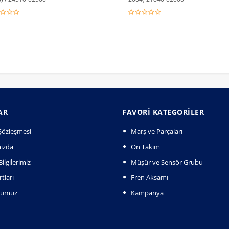
AR
FAVORI KATEGORILER
k Şözleşmesi
Marş ve Parçaları
ızda
Ön Takım
ilgilerimiz
Müşür ve Sensör Grubu
tları
Fren Aksamı
numuz
Kampanya