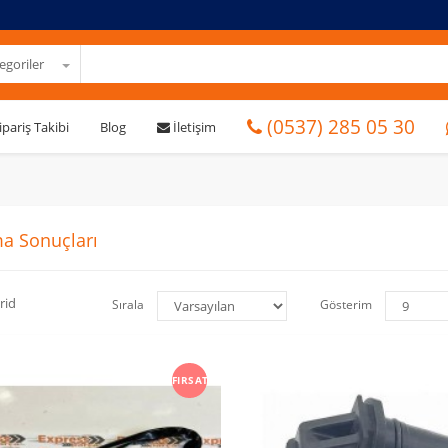
goriler
(0537) 285 05 30
ipariş Takibi
Blog
İletişim
a Sonuçları
rid
Sırala
Gösterim
FIRSAT