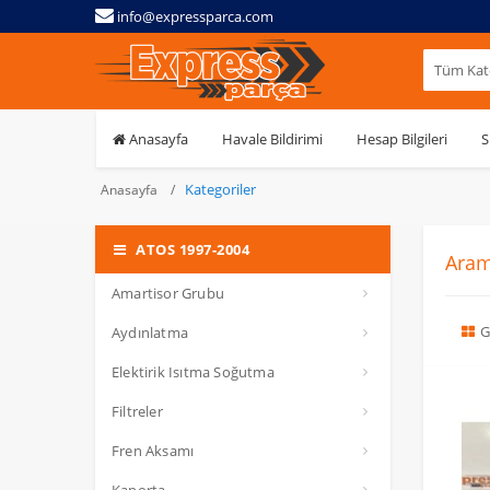
info@expressparca.com
Tüm Kate
Anasayfa
Havale Bildirimi
Hesap Bilgileri
S
Kategoriler
Anasayfa
ATOS 1997-2004
Aram
Amartisor Grubu
G
Aydınlatma
Elektirik Isıtma Soğutma
Filtreler
Fren Aksamı