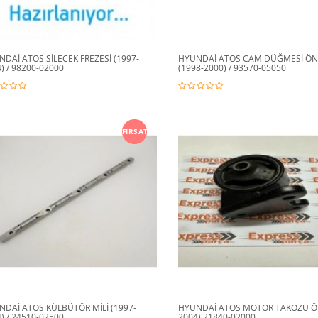
DAİ ATOS SİLECEK FREZESİ (1997-
HYUNDAİ ATOS CAM DÜĞMESİ ÖN
) / 98200-02000
(1998-2000) / 93570-05050
FIRSAT
NDAİ ATOS KÜLBÜTÖR MİLİ (1997-
HYUNDAİ ATOS MOTOR TAKOZU ÖN
) / 24510-02500
2004) 21840-02000