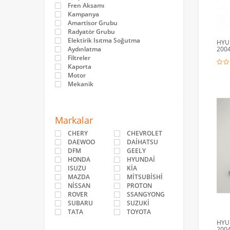
Fren Aksamı
Kampanya
Amartisor Grubu
Radyatör Grubu
Elektirik Isıtma Soğutma
HYUN
Aydınlatma
2004
Filtreler
Kaporta
Motor
Mekanik
Markalar
CHERY
CHEVROLET
DAEWOO
DAİHATSU
DFM
GEELY
HONDA
HYUNDAİ
ISUZU
KİA
MAZDA
MİTSUBİSHİ
NİSSAN
PROTON
ROVER
SSANGYONG
SUBARU
SUZUKİ
TATA
TOYOTA
HYU
2004