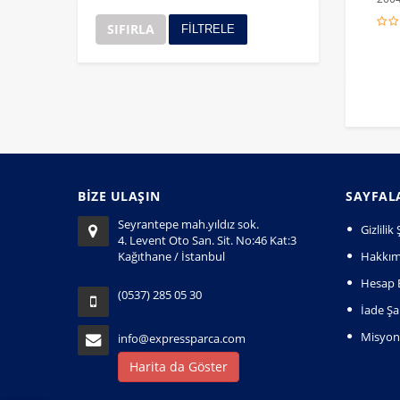
SIFIRLA
FİLTRELE
BİZE ULAŞIN
SAYFAL
Seyrantepe mah.yıldız sok.
Gizlili
4. Levent Oto San. Sit. No:46 Kat:3
Kağıthane / İstanbul
Hakkım
Hesap B
(0537) 285 05 30
İade Şar
Misyo
info@expressparca.com
Harita da Göster