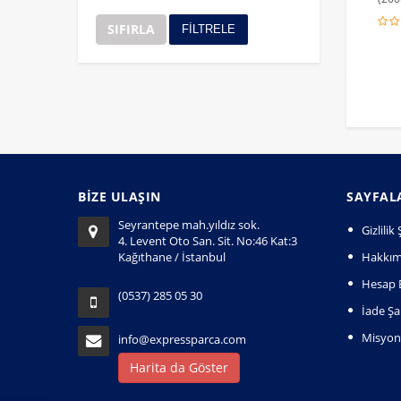
SIFIRLA
FİLTRELE
BİZE ULAŞIN
SAYFAL
Seyrantepe mah.yıldız sok.
Gizlili
4. Levent Oto San. Sit. No:46 Kat:3
Kağıthane / İstanbul
Hakkım
Hesap B
(0537) 285 05 30
İade Şar
Misyo
info@expressparca.com
Harita da Göster