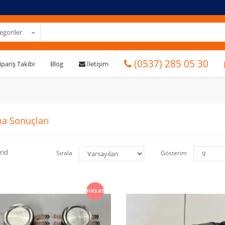
goriler
(0537) 285 05 30
ipariş Takibi
Blog
İletişim
a Sonuçları
rid
Sırala
Gösterim
FIRSAT