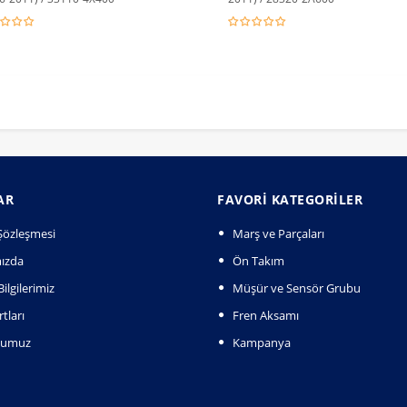
AR
FAVORI KATEGORILER
k Şözleşmesi
Marş ve Parçaları
ızda
Ön Takım
ilgilerimiz
Müşür ve Sensör Grubu
tları
Fren Aksamı
numuz
Kampanya