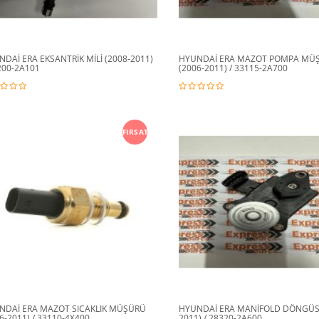
DAİ ERA EKSANTRİK MİLİ (2008-2011)
HYUNDAİ ERA MAZOT POMPA MÜ
200-2A101
(2006-2011) / 33115-2A700
FIRSAT
NDAİ ERA MAZOT SICAKLIK MÜŞÜRÜ
HYUNDAİ ERA MANİFOLD DÖNGÜSÜ
6-2011) / 33110-4X400
2011) / 28320-2A600