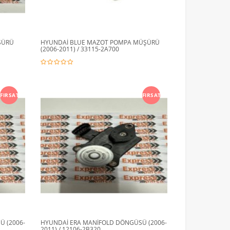
ŞÜRÜ
HYUNDAİ BLUE MAZOT POMPA MÜŞÜRÜ
(2006-2011) / 33115-2A700
FIRSAT
FIRSAT
 (2006-
HYUNDAİ ERA MANİFOLD DÖNGÜSÜ (2006-
2011) / 12106-2B320