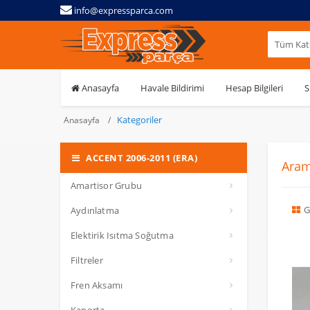
info@expressparca.com
Tüm Kate
Anasayfa
Havale Bildirimi
Hesap Bilgileri
S
Kategoriler
Anasayfa
ACCENT 2006-2011 (ERA)
Aram
Amartisor Grubu
G
Aydınlatma
Elektirik Isıtma Soğutma
Filtreler
Fren Aksamı