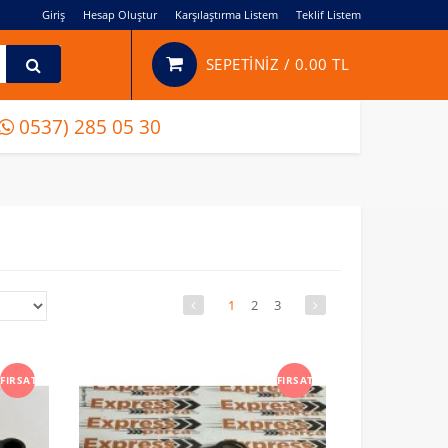
Giriş
Hesap Oluştur
Karşılaştırma Listem
Teklif Listem
SEPETİNİZ /
0.00 TL
0537) 285 05 30
1
2
3
FIRSAT
FIRSAT