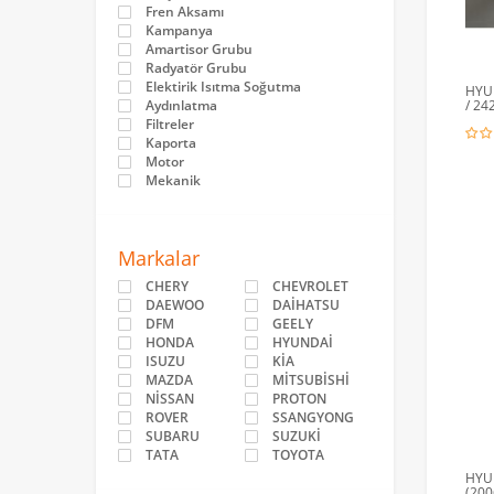
Fren Aksamı
Kampanya
Amartisor Grubu
Radyatör Grubu
Elektirik Isıtma Soğutma
HYUN
Aydınlatma
/ 24
Filtreler
Kaporta
Motor
Mekanik
Markalar
CHERY
CHEVROLET
DAEWOO
DAİHATSU
DFM
GEELY
HONDA
HYUNDAİ
ISUZU
KİA
MAZDA
MİTSUBİSHİ
NİSSAN
PROTON
ROVER
SSANGYONG
SUBARU
SUZUKİ
TATA
TOYOTA
HYU
(200