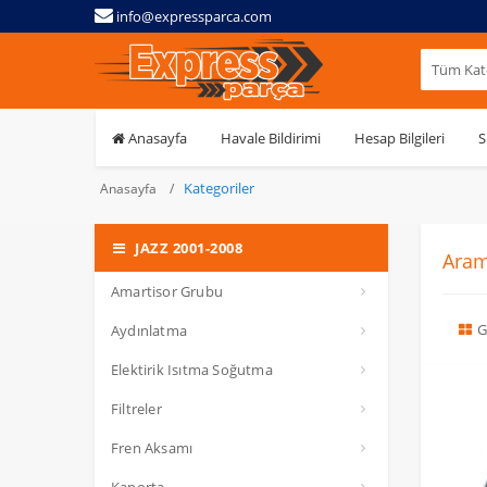
info@expressparca.com
Tüm Kate
Anasayfa
Havale Bildirimi
Hesap Bilgileri
S
Kategoriler
Anasayfa
JAZZ 2001-2008
Aram
Amartisor Grubu
G
Aydınlatma
Elektirik Isıtma Soğutma
Filtreler
Fren Aksamı