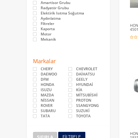
Amartisor Grubu
Radyatör Grubu
Elektirik Isıtma Soğutma
Aydınlatma
Filtreler
HOND
Kaporta
450
Motor
Mekanik
Markalar
CHERY
CHEVROLET
DAEWOO
DAİHATSU
DFM
GEELY
HONDA
HYUNDAİ
ISUZU
KİA
MAZDA
MİTSUBİSHİ
NİSSAN
PROTON
ROVER
SSANGYONG
SUBARU
SUZUKİ
TATA
TOYOTA
HOND
SIFIRLA
FİLTRELE
193