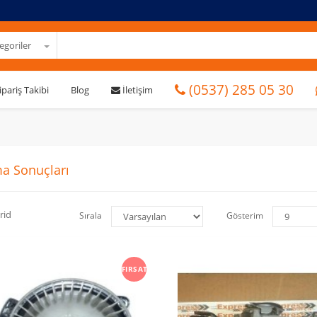
goriler
(0537) 285 05 30
ipariş Takibi
Blog
İletişim
a Sonuçları
rid
Sırala
Gösterim
FIRSAT