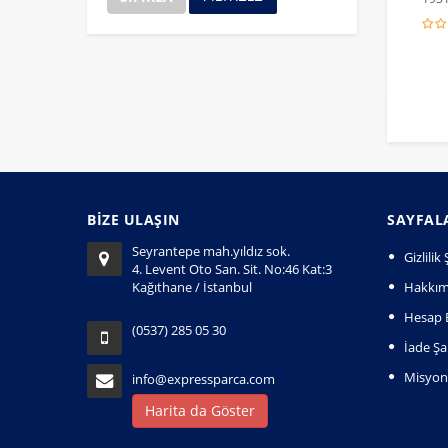
BİZE ULAŞIN
SAYFAL
Seyrantepe mah.yıldız sok.
Gizlili
4. Levent Oto San. Sit. No:46 Kat:3
Kağıthane / İstanbul
Hakkım
Hesap B
(0537) 285 05 30
İade Şar
Misyo
info@expressparca.com
Harita da Göster