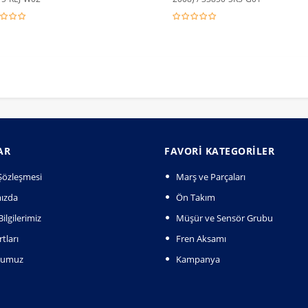
AR
FAVORI KATEGORILER
k Şözleşmesi
Marş ve Parçaları
ızda
Ön Takım
ilgilerimiz
Müşür ve Sensör Grubu
tları
Fren Aksamı
numuz
Kampanya