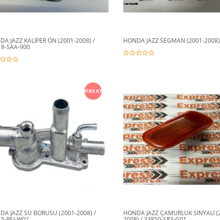
A JAZZ KALİPER ÖN (2001-2008) /
HONDA JAZZ SEGMAN (2001-2008)
18-SAA-900
FIRSAT
A JAZZ SU BORUSU (2001-2008) /
HONDA JAZZ ÇAMURLUK SİNYALİ (
15-REJ-W02
2008) / 33850-SR3-G01