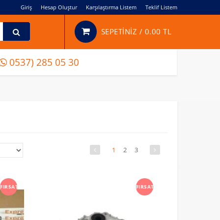
Giriş
Hesap Oluştur
Karşılaştırma Listem
Teklif Listem
SEPETİNİZ /
0.00 TL
0537) 285 05 30
1
2
3
FIRSAT
FIRSAT