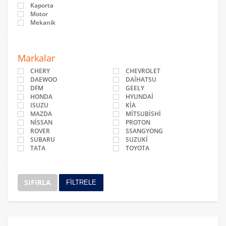
Kaporta
Motor
Mekanik
Markalar
CHERY
CHEVROLET
DAEWOO
DAİHATSU
DFM
GEELY
HONDA
HYUNDAİ
ISUZU
KİA
MAZDA
MİTSUBİSHİ
NİSSAN
PROTON
ROVER
SSANGYONG
SUBARU
SUZUKİ
TATA
TOYOTA
SIFIRLA
FİLTRELE