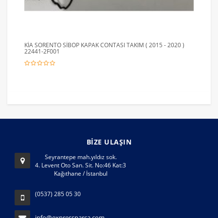
KİA SORENTO SİBOP KAPAK CONTASI TAKIM ( 2015 - 2020 )
22441-2F001
BİZE ULAŞIN
Seyrantepe mah.yıldız sok.
4. Levent Oto San. Sit. No:46 Kat:3
Kağıthane / İstanbul
(0537) 285 05 30
info@expressparca.com