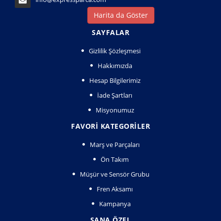
Harita da Göster
SAYFALAR
Gizlilik Şözleşmesi
Hakkımızda
Hesap Bilgilerimiz
İade Şartları
Misyonumuz
FAVORI KATEGORILER
Marş ve Parçaları
Ön Takım
Müşür ve Sensör Grubu
Fren Aksamı
Kampanya
SANA ÖZEL