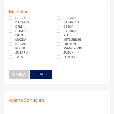
Markalar
CHERY
CHEVROLET
DAEWOO
DAİHATSU
DFM
GEELY
HONDA
HYUNDAİ
ISUZU
KİA
MAZDA
MİTSUBİSHİ
NİSSAN
PROTON
ROVER
SSANGYONG
SUBARU
SUZUKİ
TATA
TOYOTA
SIFIRLA
FİLTRELE
Arama Sonuçları