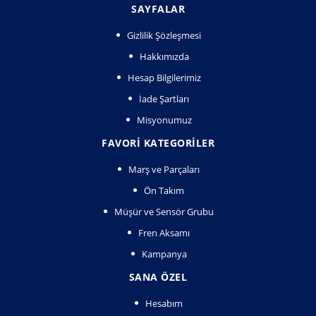
SAYFALAR
Gizlilik Şözleşmesi
Hakkımızda
Hesap Bilgilerimiz
İade Şartları
Misyonumuz
FAVORI KATEGORILER
Marş ve Parçaları
Ön Takım
Müşür ve Sensör Grubu
Fren Aksamı
Kampanya
SANA ÖZEL
Hesabım