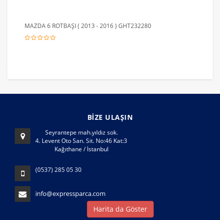
MAZDA 6 ROTBAŞI ( 2013 - 2016 ) GHT232280
BİZE ULAŞIN
Seyrantepe mah.yıldız sok.
4. Levent Oto San. Sit. No:46 Kat:3
Kağıthane / İstanbul
(0537) 285 05 30
info@expressparca.com
Harita da Göster