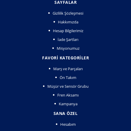
SAYFALAR
Gizlilik Şözleşmesi
Hakkımızda
Hesap Bilgilerimiz
İade Şartları
Misyonumuz
FAVORI KATEGORILER
Marş ve Parçaları
Ön Takım
Müşür ve Sensör Grubu
Fren Aksamı
Kampanya
SANA ÖZEL
Hesabım