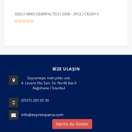
GEELY KİMO DEBRİYAJ TELİ ( 2008 - 2012 ) CKL0013
BİZE ULAŞIN
Seyrantepe mah.yıldız sok.
4. Levent Oto San. Sit. No:46 Kat:3
Kağıthane / İstanbul
(0537) 285 05 30
info@expressparca.com
Harita da Göster