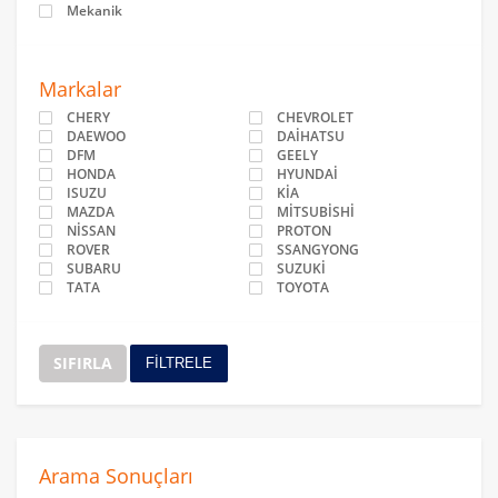
Mekanik
Markalar
CHERY
CHEVROLET
DAEWOO
DAİHATSU
DFM
GEELY
HONDA
HYUNDAİ
ISUZU
KİA
MAZDA
MİTSUBİSHİ
NİSSAN
PROTON
ROVER
SSANGYONG
SUBARU
SUZUKİ
TATA
TOYOTA
SIFIRLA
FİLTRELE
Arama Sonuçları