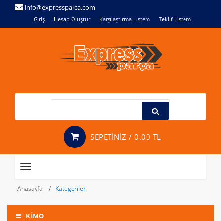
info@expressparca.com
Giriş
Hesap Oluştur
Karşılaştırma Listem
Teklif Listem
SEPETİNİZ /
0.00 TL
Toggle
navigation
Anasayfa
Kategoriler
KİMO