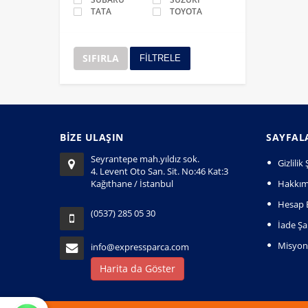
TATA
TOYOTA
SIFIRLA
FİLTRELE
BİZE ULAŞIN
SAYFAL
Seyrantepe mah.yıldız sok.
Gizlili
4. Levent Oto San. Sit. No:46 Kat:3
Kağıthane / İstanbul
Hakkım
Hesap B
(0537) 285 05 30
İade Şar
Misyo
info@expressparca.com
Harita da Göster