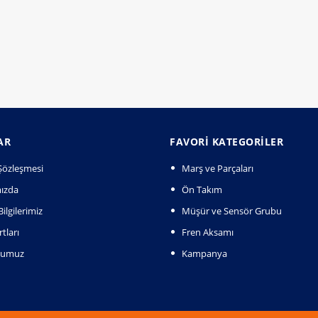
AR
FAVORI KATEGORILER
k Şözleşmesi
Marş ve Parçaları
ızda
Ön Takım
ilgilerimiz
Müşür ve Sensör Grubu
tları
Fren Aksamı
numuz
Kampanya