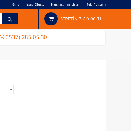
Giriş
Hesap Oluştur
Karşılaştırma Listem
Teklif Listem
SEPETİNİZ /
0.00 TL
0537) 285 05 30