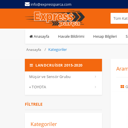
info@expressparca.com
Tüm Kate
Anasayfa
Havale Bildirimi
Hesap Bilgileri
S
Kategoriler
Anasayfa
LANDCRUİSER 2015-2020
Aram
Müşür ve Sensör Grubu
G
« TOYOTA
FILTRELE
Kategoriler