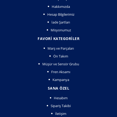
Hakkımızda
Hesap Bilgilerimiz
İade Şartları
Misyonumuz
FAVORI KATEGORILER
Marş ve Parçaları
Ön Takım
Müşür ve Sensör Grubu
Fren Aksamı
Kampanya
SANA ÖZEL
Hesabım
Sipariş Takibi
İletişim