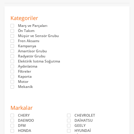
Kategoriler
Marş ve Parçaları
Ön Takım
Müşür ve Sensör Grubu
Fren Aksamı
Kampanya
Amartisor Grubu
Radyatör Grubu
Elektirik Isıtma Soğutma
Aydınlatma
Filtreler
Kaporta
Motor
Mekanik
Markalar
CHERY
CHEVROLET
DAEWOO
DAİHATSU
DFM
GEELY
HONDA
HYUNDAİ