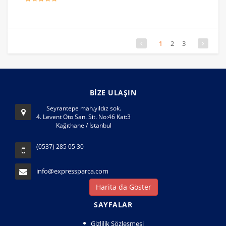
1
2
3
BİZE ULAŞIN
Seyrantepe mah.yıldız sok.
4. Levent Oto San. Sit. No:46 Kat:3
Kağıthane / İstanbul
(0537) 285 05 30
info@expressparca.com
Harita da Göster
SAYFALAR
Gizlilik Şözleşmesi