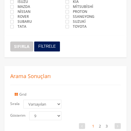
ISUZU
KİA
MAZDA
MİTSUBİSHİ
NİSSAN
PROTON
ROVER
SSANGYONG
SUBARU
SUZUKİ
TATA
TOYOTA
SIFIRLA
FİLTRELE
Arama Sonuçları
Grid
Sırala
Gösterim
1
2
3