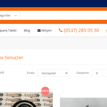
goriler
(0537) 285 05 30
ipariş Takibi
Blog
İletişim
a Sonuçları
rid
Sırala
Gösterim
FIRSAT