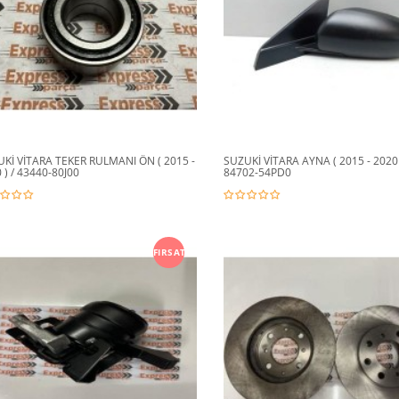
Kİ VİTARA TEKER RULMANI ÖN ( 2015 -
SUZUKİ VİTARA AYNA ( 2015 - 2020 
 ) / 43440-80J00
84702-54PD0
FIRSAT