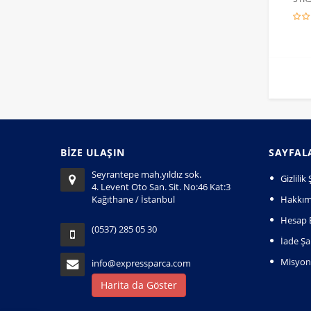
BİZE ULAŞIN
SAYFAL
Seyrantepe mah.yıldız sok.
Gizlili
4. Levent Oto San. Sit. No:46 Kat:3
Kağıthane / İstanbul
Hakkım
Hesap B
(0537) 285 05 30
İade Şar
Misyo
info@expressparca.com
Harita da Göster