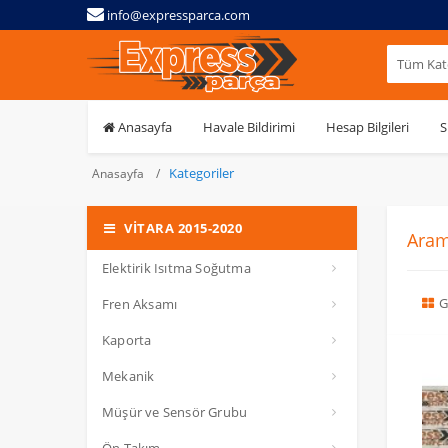
info@expressparca.com
Tüm Kate
Anasayfa
Havale Bildirimi
Hesap Bilgileri
S
Kategoriler
Anasayfa
VİTARA 2015-2020
Aram
Elektirik Isıtma Soğutma
G
Fren Aksamı
Kaporta
Mekanik
Müşür ve Sensör Grubu