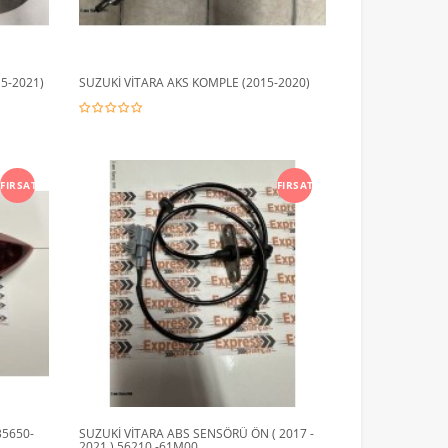
15-2021)
SUZUKİ VİTARA AKS KOMPLE (2015-2020)
FIRSAT
FIRSAT
35650-
SUZUKİ VİTARA ABS SENSÖRÜ ÖN ( 2017 -
2021 ) 56210 -61M00