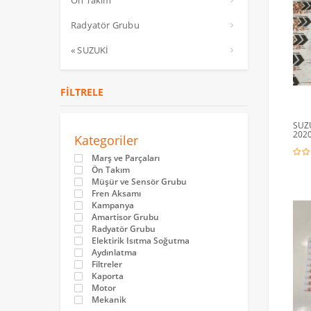
Ön Takım
Radyatör Grubu
« SUZUKİ
FILTRELE
SUZU
2020
Kategoriler
Marş ve Parçaları
Ön Takım
Müşür ve Sensör Grubu
Fren Aksamı
Kampanya
Amartisor Grubu
Radyatör Grubu
Elektirik Isıtma Soğutma
Aydınlatma
Filtreler
Kaporta
Motor
Mekanik