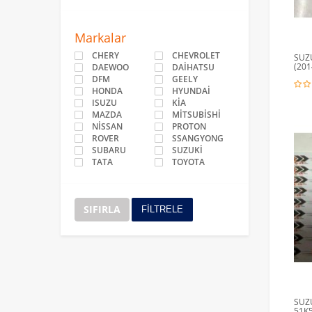
Markalar
CHERY
CHEVROLET
SUZ
(201
DAEWOO
DAİHATSU
DFM
GEELY
HONDA
HYUNDAİ
ISUZU
KİA
MAZDA
MİTSUBİSHİ
NİSSAN
PROTON
ROVER
SSANGYONG
SUBARU
SUZUKİ
TATA
TOYOTA
SIFIRLA
FİLTRELE
SUZU
51K