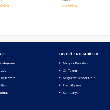
AR
FAVORI KATEGORILER
k Şözleşmesi
Marş ve Parçaları
ızda
Ön Takım
ilgilerimiz
Müşür ve Sensör Grubu
tları
Fren Aksamı
numuz
Kampanya