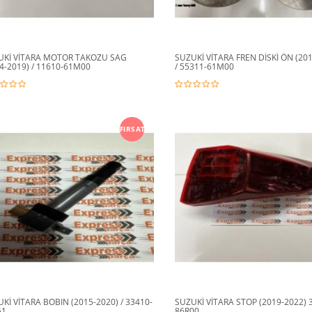
UKİ VİTARA MOTOR TAKOZU SAG
SUZUKİ VİTARA FREN DİSKİ ÖN (20
4-2019) / 11610-61M00
/ 55311-61M00
FIRSAT
Kİ VİTARA BOBIN (2015-2020) / 33410-
SUZUKİ VİTARA STOP (2019-2022) 
51
86R00