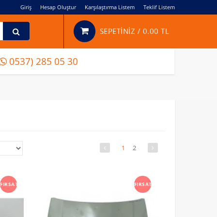
Giriş
Hesap Oluştur
Karşılaştırma Listem
Teklif Listem
SEPETİNİZ /
0.00 TL
0537) 285 05 30
1
2
FIRSAT
FIRSAT