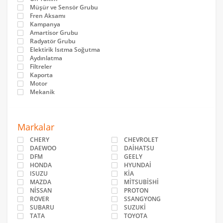
Müşür ve Sensör Grubu
Fren Aksamı
Kampanya
Amartisor Grubu
Radyatör Grubu
Elektirik Isıtma Soğutma
Aydınlatma
Filtreler
Kaporta
Motor
Mekanik
Markalar
CHERY
CHEVROLET
DAEWOO
DAİHATSU
DFM
GEELY
HONDA
HYUNDAİ
ISUZU
KİA
MAZDA
MİTSUBİSHİ
NİSSAN
PROTON
ROVER
SSANGYONG
SUBARU
SUZUKİ
TATA
TOYOTA