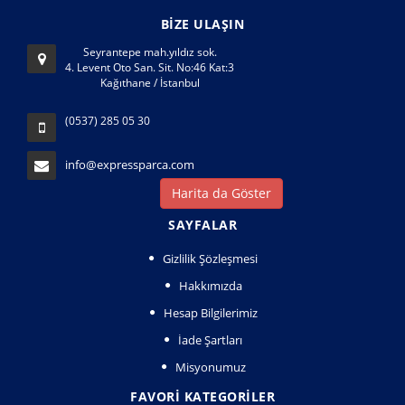
BİZE ULAŞIN
Seyrantepe mah.yıldız sok.
4. Levent Oto San. Sit. No:46 Kat:3
Kağıthane / İstanbul
(0537) 285 05 30
info@expressparca.com
Harita da Göster
SAYFALAR
Gizlilik Şözleşmesi
Hakkımızda
Hesap Bilgilerimiz
İade Şartları
Misyonumuz
FAVORI KATEGORILER