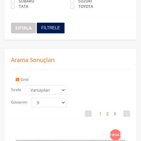
SUBARU
SUZUKİ
TATA
TOYOTA
SIFIRLA
FİLTRELE
Arama Sonuçları
Grid
Sırala
Gösterim
1
2
3
FIRSAT