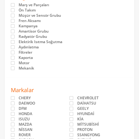
Marş ve Parçaları
Ön Takım
Müşür ve Sensör Grubu
Fren Aksamı
Kampanya
Amartisor Grubu
Radyatör Grubu
Elektirik Isıtma Soğutma
Aydınlatma
Filtreler
Kaporta
Motor
Mekanik
Markalar
CHERY
CHEVROLET
DAEWOO
DAİHATSU
DFM
GEELY
HONDA
HYUNDAİ
ISUZU
KİA
MAZDA
MİTSUBİSHİ
NİSSAN
PROTON
ROVER
SSANGYONG