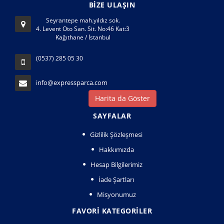
BİZE ULAŞIN
Seyrantepe mah.yıldız sok.
4. Levent Oto San. Sit. No:46 Kat:3
Kağıthane / İstanbul
(0537) 285 05 30
info@expressparca.com
Harita da Göster
SAYFALAR
Gizlilik Şözleşmesi
Hakkımızda
Hesap Bilgilerimiz
İade Şartları
Misyonumuz
FAVORI KATEGORILER