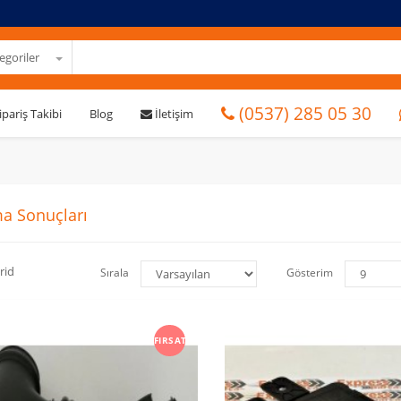
goriler
(0537) 285 05 30
ipariş Takibi
Blog
İletişim
a Sonuçları
rid
Sırala
Gösterim
FIRSAT