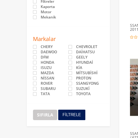
Filtreler
Kaporta
Motor
Mekanik
SSA
2011
Markalar
CHERY
CHEVROLET
DAEWOO
DAİHATSU
DFM
GEELY
HONDA
HYUNDAİ
ISUZU
KİA
MAZDA
MİTSUBİSHİ
NİSSAN
PROTON
ROVER
SSANGYONG
SUBARU
SUZUKİ
TATA
TOYOTA
SIFIRLA
FİLTRELE
SSA
/ 67