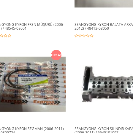
NGYONG KYRON FREN MÜŞÜRÜ (2006-
SSANGYONG KYRON BALATA ARKA 
) / 48545-08001
2012) / 48413-08050
FIRSAT
NGYONG KYRON SEGMAN (2006-2011)
SSANGYONG KYRON SİLİNDİR KAP
1030072A
(2006-2011) / 6640101097