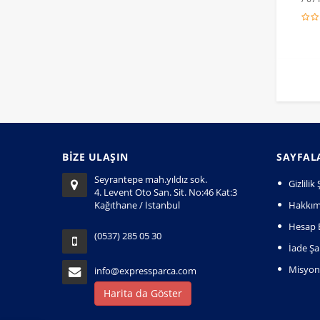
BİZE ULAŞIN
SAYFAL
Seyrantepe mah.yıldız sok.
Gizlili
4. Levent Oto San. Sit. No:46 Kat:3
Kağıthane / İstanbul
Hakkım
Hesap B
(0537) 285 05 30
İade Şar
Misyo
info@expressparca.com
Harita da Göster