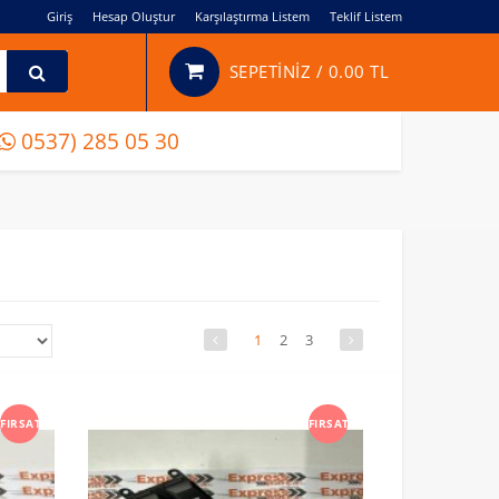
Giriş
Hesap Oluştur
Karşılaştırma Listem
Teklif Listem
SEPETİNİZ /
0.00 TL
0537) 285 05 30
1
2
3
FIRSAT
FIRSAT