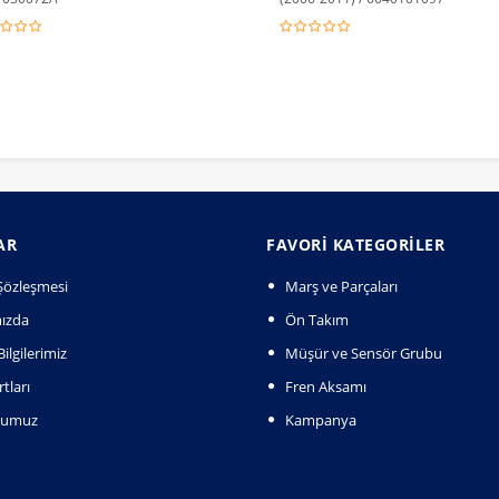
AR
FAVORI KATEGORILER
k Şözleşmesi
Marş ve Parçaları
ızda
Ön Takım
ilgilerimiz
Müşür ve Sensör Grubu
tları
Fren Aksamı
numuz
Kampanya