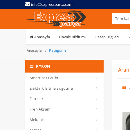
info@expressparca.com
Tüm Kate
Anasayfa
Havale Bildirimi
Hesap Bilgileri
S
Kategoriler
Anasayfa
KYRON
Aram
Amartisor Grubu
G
Elektirik Isıtma Soğutma
Filtreler
Fren Aksamı
Mekanik