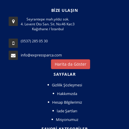
BİZE ULAŞIN
Seyrantepe mah.yıldız sok.
4. Levent Oto San. Sit. No:46 Kat:3
Kağıthane / İstanbul
(0537) 285 05 30
info@expressparca.com
Harita da Göster
SAYFALAR
Gizlilik Şözleşmesi
Hakkımızda
Hesap Bilgilerimiz
İade Şartları
Misyonumuz
FAVORI KATEGORILER