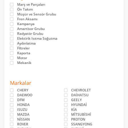
Marş ve Parçaları
Ön Takım
Müşür ve Sensör Grubu
Fren Aksamı
Kampanya
Amartisor Grubu
Radyatör Grubu
Elektirik Isıtma Soğutma
Aydınlatma
Filtreler
Kaporta
Motor
Mekanik
Markalar
CHERY
CHEVROLET
DAEWOO
DAİHATSU
DFM
GEELY
HONDA
HYUNDAİ
ISUZU
KİA
MAZDA
MİTSUBİSHİ
NİSSAN
PROTON
ROVER
SSANGYONG