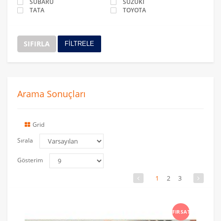
SUBARU
SUZUKİ
TATA
TOYOTA
SIFIRLA
FİLTRELE
Arama Sonuçları
Grid
Sırala
Gösterim
1
2
3
FIRSAT