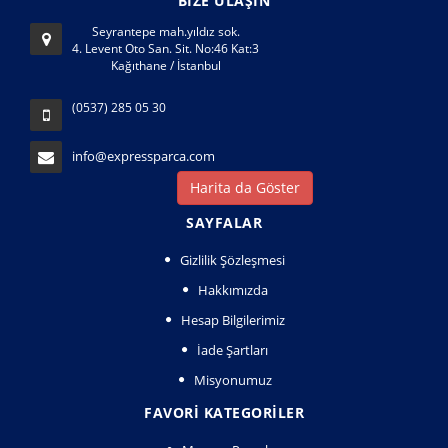
BİZE ULAŞIN
Seyrantepe mah.yıldız sok.
4. Levent Oto San. Sit. No:46 Kat:3
Kağıthane / İstanbul
(0537) 285 05 30
info@expressparca.com
Harita da Göster
SAYFALAR
Gizlilik Şözleşmesi
Hakkımızda
Hesap Bilgilerimiz
İade Şartları
Misyonumuz
FAVORI KATEGORILER