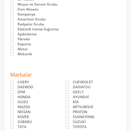
Müşür ve Sensör Grubu
Fren Aksamı
Kampanya
Amartisor Grubu
Radyatör Grubu
Elektirik Isıtma Soğutma
Aydınlatma
Filtreler
Kaporta
Motor
Mekanik
Markalar
CHERY
CHEVROLET
DAEWOO
DAİHATSU
DFM
GEELY
HONDA
HYUNDAİ
ISUZU
KİA
MAZDA
MİTSUBİSHİ
NİSSAN
PROTON
ROVER
SSANGYONG
SUBARU
SUZUKİ
TATA
TOYOTA