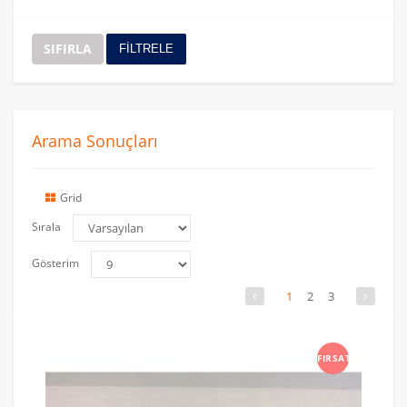
SIFIRLA
FİLTRELE
Arama Sonuçları
Grid
Sırala
Gösterim
1
2
3
FIRSAT