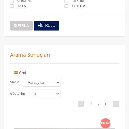
SUBARU
SUZUKİ
TATA
TOYOTA
SIFIRLA
FİLTRELE
Arama Sonuçları
Grid
Sırala
Gösterim
1
2
3
FIRSAT