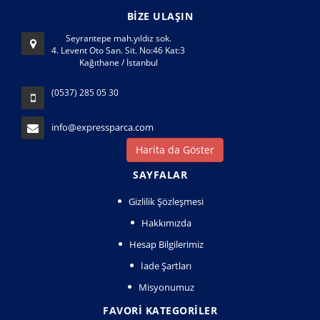
BİZE ULAŞIN
Seyrantepe mah.yıldız sok.
4. Levent Oto San. Sit. No:46 Kat:3
Kağıthane / İstanbul
(0537) 285 05 30
info@expressparca.com
Harita da Göster
SAYFALAR
Gizlilik Şözleşmesi
Hakkımızda
Hesap Bilgilerimiz
İade Şartları
Misyonumuz
FAVORI KATEGORILER