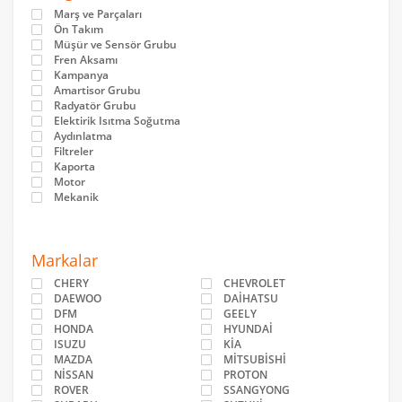
Marş ve Parçaları
Ön Takım
Müşür ve Sensör Grubu
Fren Aksamı
Kampanya
Amartisor Grubu
Radyatör Grubu
Elektirik Isıtma Soğutma
Aydınlatma
Filtreler
Kaporta
Motor
Mekanik
Markalar
CHERY
CHEVROLET
DAEWOO
DAİHATSU
DFM
GEELY
HONDA
HYUNDAİ
ISUZU
KİA
MAZDA
MİTSUBİSHİ
NİSSAN
PROTON
ROVER
SSANGYONG