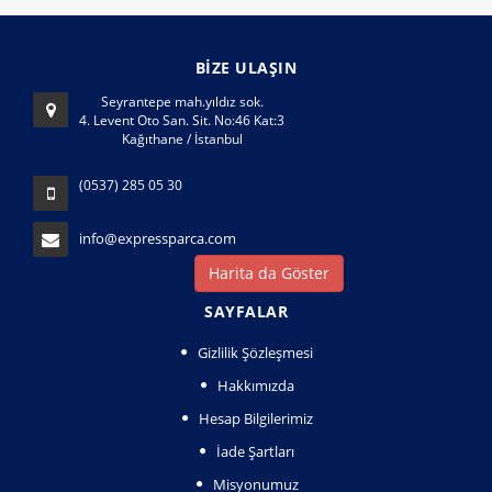
BİZE ULAŞIN
Seyrantepe mah.yıldız sok.
4. Levent Oto San. Sit. No:46 Kat:3
Kağıthane / İstanbul
(0537) 285 05 30
info@expressparca.com
Harita da Göster
SAYFALAR
Gizlilik Şözleşmesi
Hakkımızda
Hesap Bilgilerimiz
İade Şartları
Misyonumuz