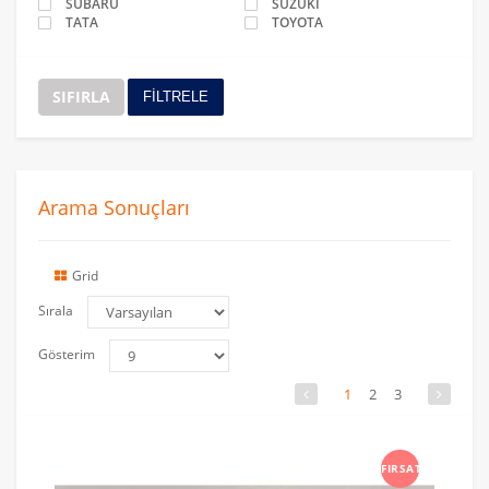
SUBARU
SUZUKİ
TATA
TOYOTA
SIFIRLA
FİLTRELE
Arama Sonuçları
Grid
Sırala
Gösterim
1
2
3
FIRSAT