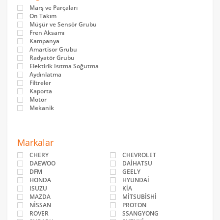
Marş ve Parçaları
Ön Takım
Müşür ve Sensör Grubu
Fren Aksamı
Kampanya
Amartisor Grubu
Radyatör Grubu
Elektirik Isıtma Soğutma
Aydınlatma
Filtreler
Kaporta
Motor
Mekanik
Markalar
CHERY
CHEVROLET
DAEWOO
DAİHATSU
DFM
GEELY
HONDA
HYUNDAİ
ISUZU
KİA
MAZDA
MİTSUBİSHİ
NİSSAN
PROTON
ROVER
SSANGYONG