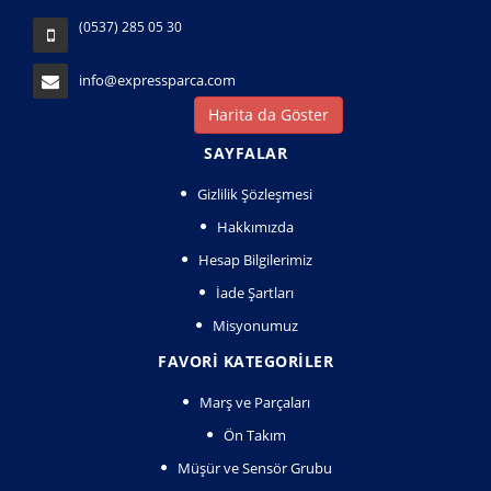
(0537) 285 05 30
info@expressparca.com
Harita da Göster
SAYFALAR
Gizlilik Şözleşmesi
Hakkımızda
Hesap Bilgilerimiz
İade Şartları
Misyonumuz
FAVORI KATEGORILER
Marş ve Parçaları
Ön Takım
Müşür ve Sensör Grubu