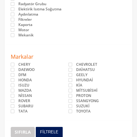
Radyatör Grubu
Elektirik Isıtma Soğutma
Aydınlatma
Filtreler
Kaporta
Motor
Mekanik
Markalar
CHERY
CHEVROLET
DAEWOO
DAİHATSU
DFM
GEELY
HONDA
HYUNDAİ
ISUZU
KİA
MAZDA
MİTSUBİSHİ
NİSSAN
PROTON
ROVER
SSANGYONG
SUBARU
SUZUKİ
TATA
TOYOTA
SIFIRLA
FİLTRELE