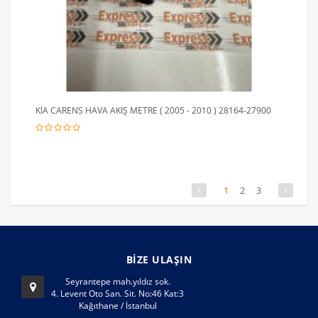
KİA CARENS HAVA AKIŞ METRE ( 2005 - 2010 ) 28164-27900
1
2
3
BİZE ULAŞIN
Seyrantepe mah.yıldız sok.
4. Levent Oto San. Sit. No:46 Kat:3
Kağıthane / İstanbul