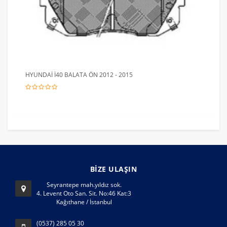
HYUNDAİ İ40 BALATA ÖN 2012 - 2015
BİZE ULAŞIN
Seyrantepe mah.yıldız sok.
4. Levent Oto San. Sit. No:46 Kat:3
Kağıthane / İstanbul
(0537) 285 05 30