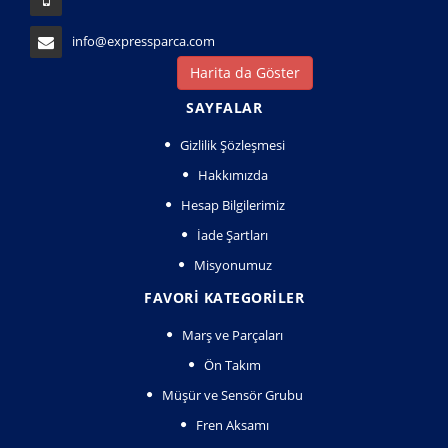
info@expressparca.com
Harita da Göster
SAYFALAR
Gizlilik Şözleşmesi
Hakkımızda
Hesap Bilgilerimiz
İade Şartları
Misyonumuz
FAVORI KATEGORILER
Marş ve Parçaları
Ön Takım
Müşür ve Sensör Grubu
Fren Aksamı