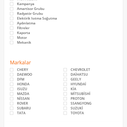
Kampanya
Amartisor Grubu
Radyatör Grubu
Elektirik Isıtma Soğutma
Aydınlatma
Filtreler
Kaporta
Motor
Mekanik
Markalar
CHERY
CHEVROLET
DAEWOO
DAİHATSU
DFM
GEELY
HONDA
HYUNDAİ
ISUZU
KİA
MAZDA
MİTSUBİSHİ
NİSSAN
PROTON
ROVER
SSANGYONG
SUBARU
SUZUKİ
TATA
TOYOTA