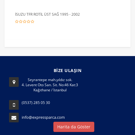
İSUZU TFR ROTİL ÜST SAĞ 1995 - 2002
BİZE ULAŞIN
Seyrantepe mah.yıldız sok.
4. Levent Oto San. Sit. No:46 Kat:3
Kağıthane / İstanbul
(0537) 285 05 30
info@expressparca.com
Harita da Göster