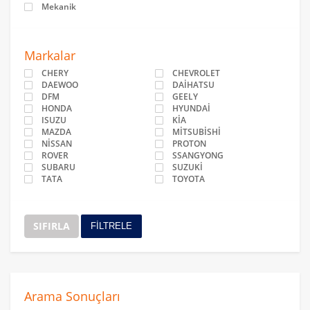
Mekanik
Markalar
CHERY
CHEVROLET
DAEWOO
DAİHATSU
DFM
GEELY
HONDA
HYUNDAİ
ISUZU
KİA
MAZDA
MİTSUBİSHİ
NİSSAN
PROTON
ROVER
SSANGYONG
SUBARU
SUZUKİ
TATA
TOYOTA
SIFIRLA
FİLTRELE
Arama Sonuçları