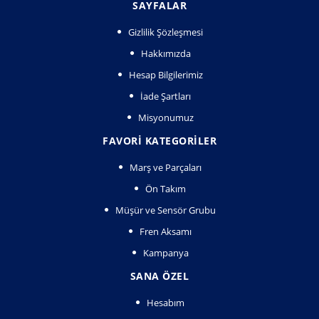
SAYFALAR
Gizlilik Şözleşmesi
Hakkımızda
Hesap Bilgilerimiz
İade Şartları
Misyonumuz
FAVORI KATEGORILER
Marş ve Parçaları
Ön Takım
Müşür ve Sensör Grubu
Fren Aksamı
Kampanya
SANA ÖZEL
Hesabım