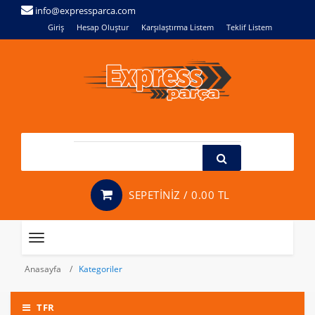
info@expressparca.com
Giriş
Hesap Oluştur
Karşılaştırma Listem
Teklif Listem
SEPETİNİZ /
0.00 TL
Toggle
navigation
Anasayfa
Kategoriler
TFR