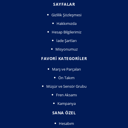
SAYFALAR
Gizlilik Şözleşmesi
Hakkımızda
Hesap Bilgilerimiz
İade Şartları
Misyonumuz
FAVORI KATEGORILER
Marş ve Parçaları
Ön Takım
Müşür ve Sensör Grubu
Fren Aksamı
Kampanya
SANA ÖZEL
Hesabım