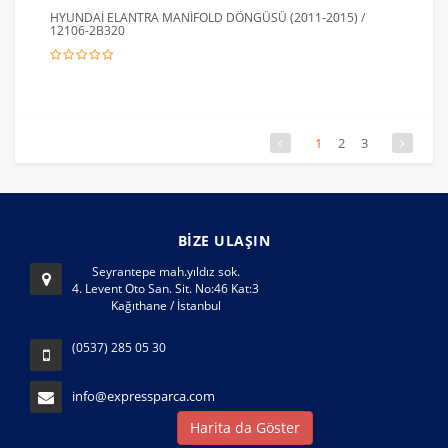
HYUNDAİ ELANTRA MANİFOLD DÖNGÜSÜ (2011-2015) /
12106-2B320
1
2
3
BİZE ULAŞIN
Seyrantepe mah.yıldız sok.
4. Levent Oto San. Sit. No:46 Kat:3
Kağıthane / İstanbul
(0537) 285 05 30
info@expressparca.com
Harita da Göster