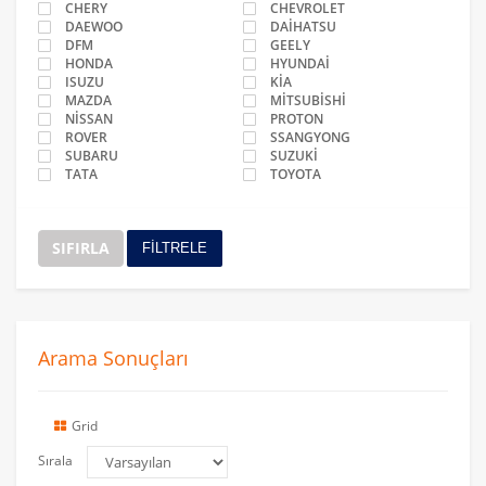
CHERY
CHEVROLET
DAEWOO
DAİHATSU
DFM
GEELY
HONDA
HYUNDAİ
ISUZU
KİA
MAZDA
MİTSUBİSHİ
NİSSAN
PROTON
ROVER
SSANGYONG
SUBARU
SUZUKİ
TATA
TOYOTA
SIFIRLA
FİLTRELE
Arama Sonuçları
Grid
Sırala