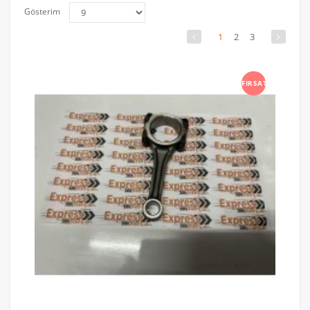
Gösterim
1
2
3
FIRSAT