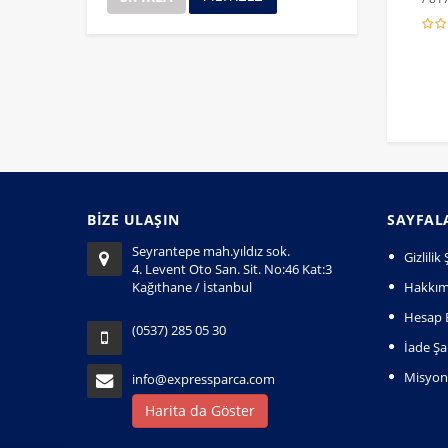
BİZE ULAŞIN
SAYFAL
Seyrantepe mah.yıldız sok.
Gizlili
4. Levent Oto San. Sit. No:46 Kat:3
Kağıthane / İstanbul
Hakkım
Hesap B
(0537) 285 05 30
İade Şar
Misyo
info@expressparca.com
Harita da Göster