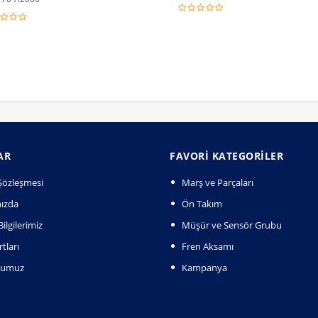
AR
FAVORI KATEGORILER
k Şözleşmesi
Marş ve Parçaları
ızda
Ön Takım
ilgilerimiz
Müşür ve Sensör Grubu
tları
Fren Aksamı
numuz
Kampanya