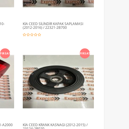
10-
KİA CEED SİLİNDİR KAPAK SAPLAMASI
(2012-2016) / 22321-2B700
FIRSAT
FIRSAT
01-A2000
KİA CEED KRANK KASNAGI (2012-2015) /
23124-2B020