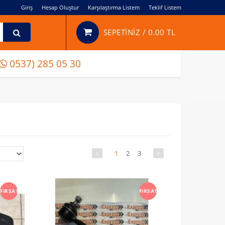
Giriş
Hesap Oluştur
Karşılaştırma Listem
Teklif Listem
SEPETİNİZ /
0.00 TL
0537) 285 05 30
1
2
3
FIRSAT
FIRSAT