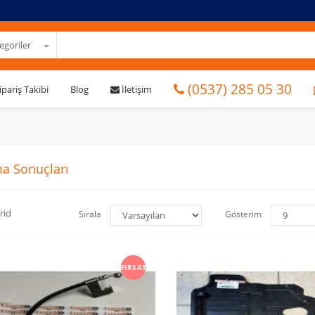
goriler
(0537) 285 05 30
ipariş Takibi
Blog
İletişim
a Sonuçları
rid
Sırala
Gösterim
FIRSAT