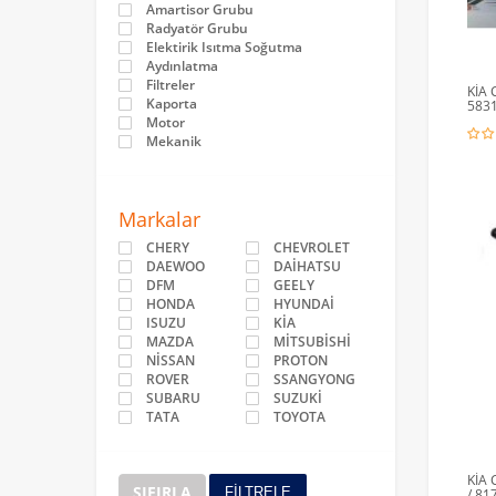
Amartisor Grubu
Radyatör Grubu
Elektirik Isıtma Soğutma
Aydınlatma
Filtreler
KİA 
Kaporta
583
Motor
Mekanik
Markalar
CHERY
CHEVROLET
DAEWOO
DAİHATSU
DFM
GEELY
HONDA
HYUNDAİ
ISUZU
KİA
MAZDA
MİTSUBİSHİ
NİSSAN
PROTON
ROVER
SSANGYONG
SUBARU
SUZUKİ
TATA
TOYOTA
KİA
SIFIRLA
FİLTRELE
/ 81