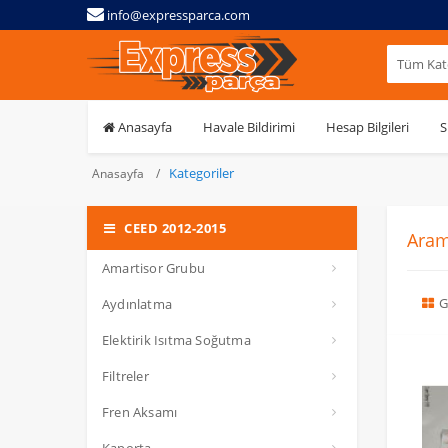
info@expressparca.com
Tüm Kate
Anasayfa
Havale Bildirimi
Hesap Bilgileri
S
Kategoriler
Anasayfa
CEED 2012-2015
Aram
Amartisor Grubu
G
Aydınlatma
Elektirik Isıtma Soğutma
Filtreler
Fren Aksamı