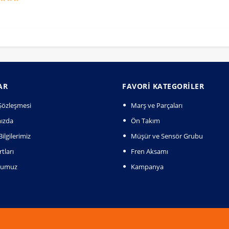
AR
FAVORI KATEGORILER
k Şözleşmesi
Marş ve Parçaları
ızda
Ön Takım
ilgilerimiz
Müşür ve Sensör Grubu
tları
Fren Aksamı
numuz
Kampanya