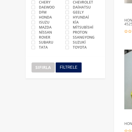
CHERY
CHEVROLET
DAEWOO
DAİHATSU
DFM
GEELY
HONDA
HYUNDAİ
HOND
ISUZU
KİA
452
MAZDA
MİTSUBİSHİ
NİSSAN
PROTON
ROVER
SSANGYONG
SUBARU
SUZUKİ
TATA
TOYOTA
SIFIRLA
FİLTRELE
HOND