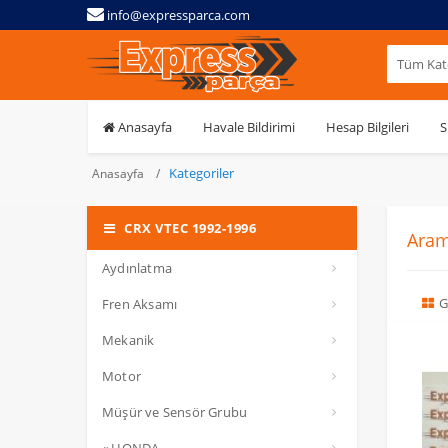
info@expressparca.com
Tüm Kate
Anasayfa
Havale Bildirimi
Hesap Bilgileri
S
Kategoriler
Anasayfa
CRX VTEC 1992-1996
Aram
Aydınlatma
G
Fren Aksamı
Mekanik
Motor
Müşür ve Sensör Grubu