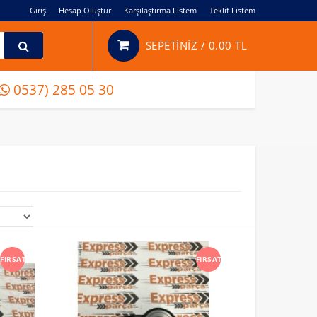
Giriş
Hesap Oluştur
Karşılaştırma Listem
Teklif Listem
SEPETİNİZ /
0.00 TL
0537) 285 05 30
FIRSAT
FIRSAT