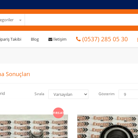
goriler
(0537) 285 05 30
ipariş Takibi
Blog
İletişim
a Sonuçları
rid
Sırala
Gösterim
FIRSAT