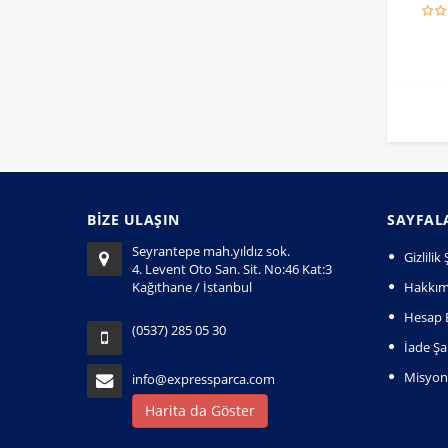
BİZE ULAŞIN
SAYFAL
Seyrantepe mah.yıldız sok.
Gizlili
4. Levent Oto San. Sit. No:46 Kat:3
Kağıthane / İstanbul
Hakkım
Hesap B
(0537) 285 05 30
İade Şar
Misyo
info@expressparca.com
Harita da Göster