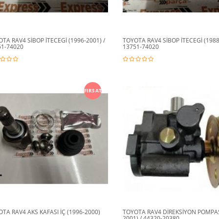
TA RAV4 SİBOP İTECEGİ (1996-2001) /
TOYOTA RAV4 SİBOP İTECEGİ (1988
51-74020
13751-74020
FIRSAT
TA RAV4 AKS KAFASI İÇ (1996-2000)
TOYOTA RAV4 DİREKSİYON POMPAS
2001) / 44320-20380