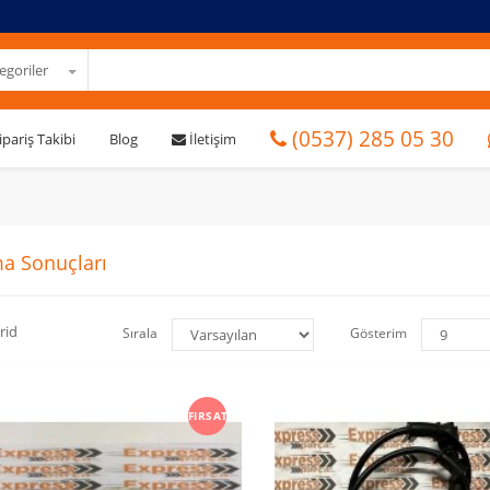
goriler
(0537) 285 05 30
ipariş Takibi
Blog
İletişim
a Sonuçları
rid
Sırala
Gösterim
FIRSAT