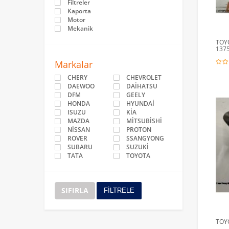
Filtreler
Kaporta
Motor
Mekanik
TOYO
137
Markalar
CHERY
CHEVROLET
DAEWOO
DAİHATSU
DFM
GEELY
HONDA
HYUNDAİ
ISUZU
KİA
MAZDA
MİTSUBİSHİ
NİSSAN
PROTON
ROVER
SSANGYONG
SUBARU
SUZUKİ
TATA
TOYOTA
SIFIRLA
FİLTRELE
TOYO