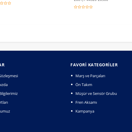
AR
FAVORI KATEGORILER
k Şözleşmesi
Marş ve Parçaları
ızda
Ön Takım
ilgilerimiz
Müşür ve Sensör Grubu
tları
Fren Aksamı
numuz
Kampanya