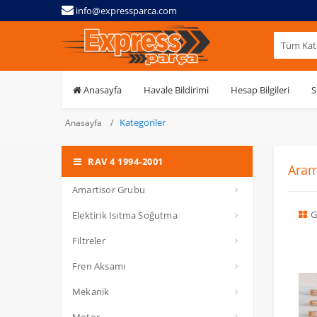
info@expressparca.com
Tüm Kate
Anasayfa
Havale Bildirimi
Hesap Bilgileri
S
Kategoriler
Anasayfa
RAV 4 1994-2001
Aram
Amartisor Grubu
G
Elektirik Isıtma Soğutma
Filtreler
Fren Aksamı
Mekanik