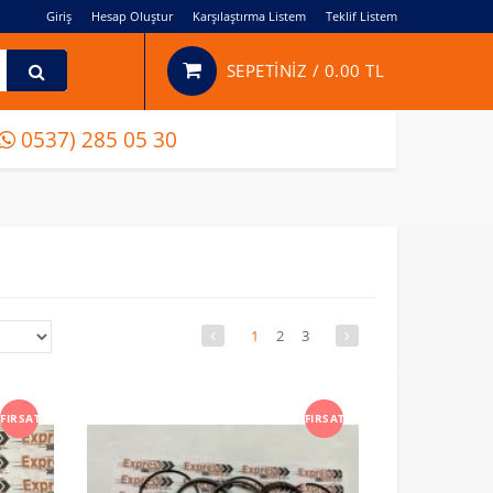
Giriş
Hesap Oluştur
Karşılaştırma Listem
Teklif Listem
SEPETİNİZ /
0.00 TL
0537) 285 05 30
1
2
3
FIRSAT
FIRSAT