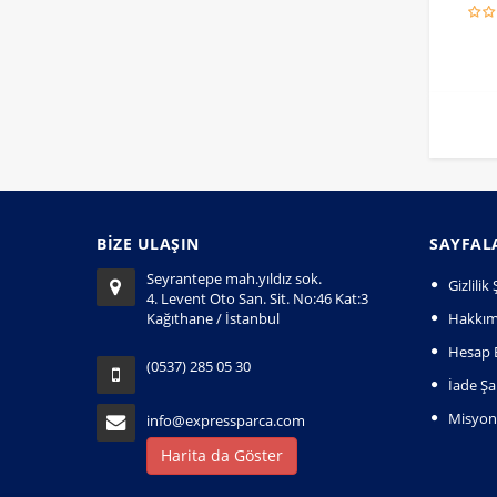
BİZE ULAŞIN
SAYFAL
Seyrantepe mah.yıldız sok.
Gizlili
4. Levent Oto San. Sit. No:46 Kat:3
Kağıthane / İstanbul
Hakkım
Hesap B
(0537) 285 05 30
İade Şar
Misyo
info@expressparca.com
Harita da Göster