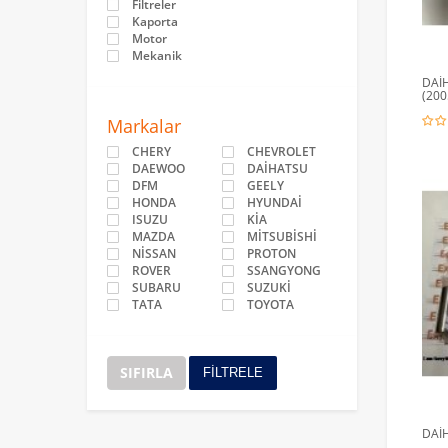
Filtreler
Kaporta
Motor
Mekanik
DAİ
(200
Markalar
CHERY
CHEVROLET
DAEWOO
DAİHATSU
DFM
GEELY
HONDA
HYUNDAİ
ISUZU
KİA
MAZDA
MİTSUBİSHİ
NİSSAN
PROTON
ROVER
SSANGYONG
SUBARU
SUZUKİ
TATA
TOYOTA
SIFIRLA
FİLTRELE
DAİH