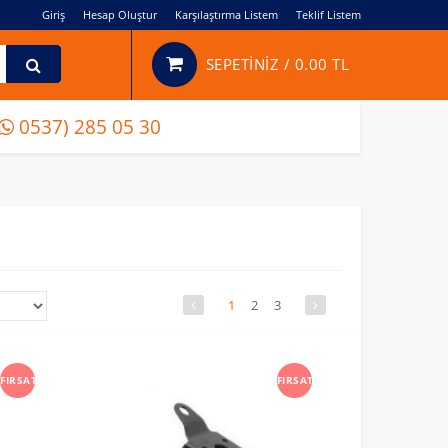
Giriş
Hesap Oluştur
Karşılaştırma Listem
Teklif Listem
SEPETİNİZ /
0.00 TL
0537) 285 05 30
1
2
3
FIRSAT
FIRSAT