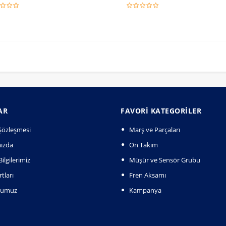
AR
FAVORI KATEGORILER
k Şözleşmesi
Marş ve Parçaları
ızda
Ön Takım
ilgilerimiz
Müşür ve Sensör Grubu
tları
Fren Aksamı
numuz
Kampanya