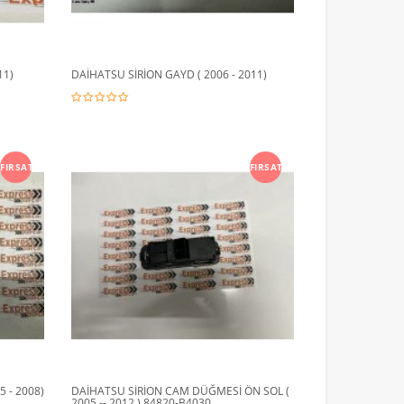
11)
DAİHATSU SİRİON GAYD ( 2006 - 2011)
FIRSAT
FIRSAT
 - 2008)
DAİHATSU SİRİON CAM DÜĞMESİ ÖN SOL (
2005 -- 2012 ) 84820-B4030