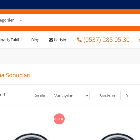
goriler
(0537) 285 05 30
ipariş Takibi
Blog
İletişim
a Sonuçları
rid
Sırala
Gösterim
FIRSAT