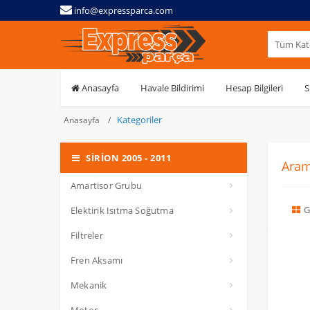
info@expressparca.com
Tüm Kate
Anasayfa
Havale Bildirimi
Hesap Bilgileri
S
Kategoriler
Anasayfa
SİRİON 2005 - 2011
Aram
Amartisor Grubu
G
Elektirik Isıtma Soğutma
Filtreler
Fren Aksamı
Mekanik