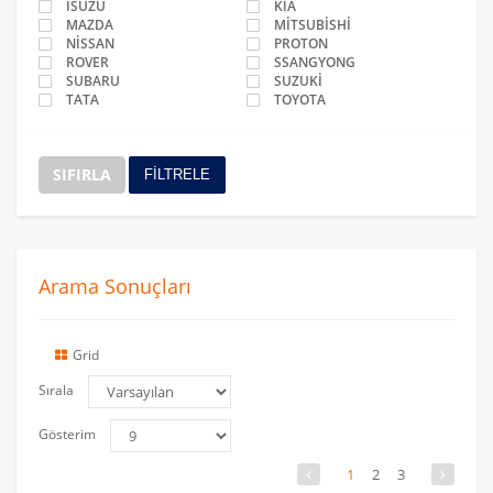
ISUZU
KİA
MAZDA
MİTSUBİSHİ
NİSSAN
PROTON
ROVER
SSANGYONG
SUBARU
SUZUKİ
TATA
TOYOTA
SIFIRLA
FİLTRELE
Arama Sonuçları
Grid
Sırala
Gösterim
1
2
3