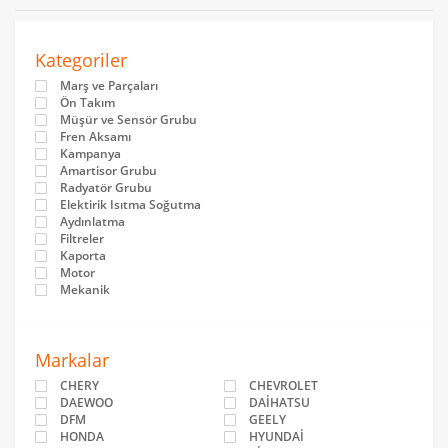
Kategoriler
Marş ve Parçaları
Ön Takım
Müşür ve Sensör Grubu
Fren Aksamı
Kampanya
Amartisor Grubu
Radyatör Grubu
Elektirik Isıtma Soğutma
Aydınlatma
Filtreler
Kaporta
Motor
Mekanik
Markalar
CHERY
CHEVROLET
DAEWOO
DAİHATSU
DFM
GEELY
HONDA
HYUNDAİ