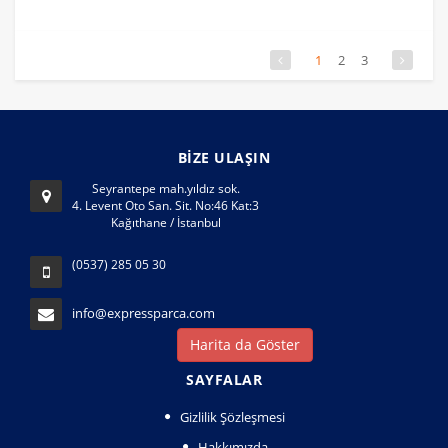
1
2
3
BİZE ULAŞIN
Seyrantepe mah.yıldız sok.
4. Levent Oto San. Sit. No:46 Kat:3
Kağıthane / İstanbul
(0537) 285 05 30
info@expressparca.com
Harita da Göster
SAYFALAR
Gizlilik Şözleşmesi
Hakkımızda