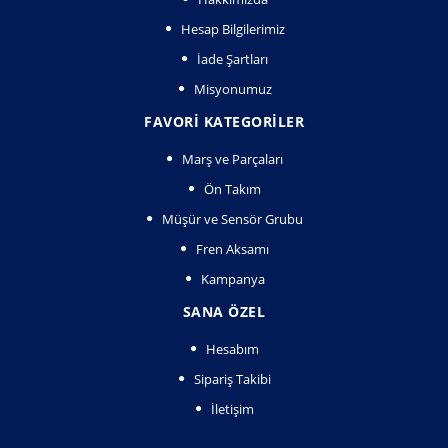
Hesap Bilgilerimiz
İade Şartları
Misyonumuz
FAVORI KATEGORILER
Marş ve Parçaları
Ön Takım
Müşür ve Sensör Grubu
Fren Aksamı
Kampanya
SANA ÖZEL
Hesabım
Sipariş Takibi
İletişim