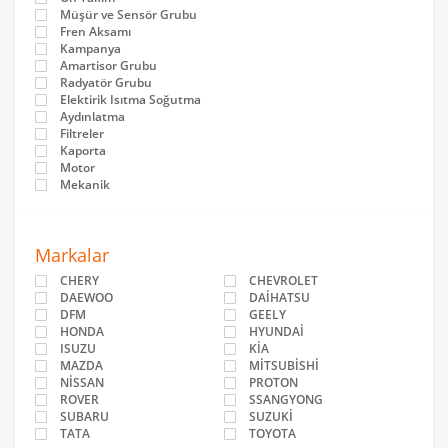
Müşür ve Sensör Grubu
Fren Aksamı
Kampanya
Amartisor Grubu
Radyatör Grubu
Elektirik Isıtma Soğutma
Aydınlatma
Filtreler
Kaporta
Motor
Mekanik
Markalar
CHERY
CHEVROLET
DAEWOO
DAİHATSU
DFM
GEELY
HONDA
HYUNDAİ
ISUZU
KİA
MAZDA
MİTSUBİSHİ
NİSSAN
PROTON
ROVER
SSANGYONG
SUBARU
SUZUKİ
TATA
TOYOTA