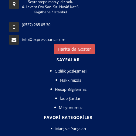
Seyrantepe mah.yıldız sok.
4. Levent Oto San. Sit. No:46 Kat:3
Kağıthane / İstanbul
(0537) 285 05 30
info@expressparca.com
Harita da Göster
SAYFALAR
Gizlilik Şözleşmesi
Hakkımızda
Hesap Bilgilerimiz
İade Şartları
Misyonumuz
FAVORI KATEGORILER
Marş ve Parçaları