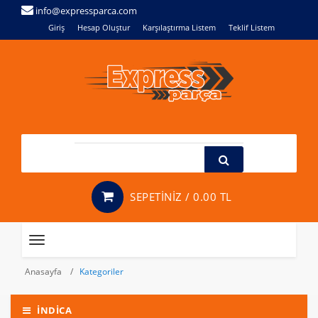
info@expressparca.com
Giriş
Hesap Oluştur
Karşılaştırma Listem
Teklif Listem
SEPETİNİZ /
0.00 TL
Toggle
navigation
Anasayfa
Kategoriler
İNDICA