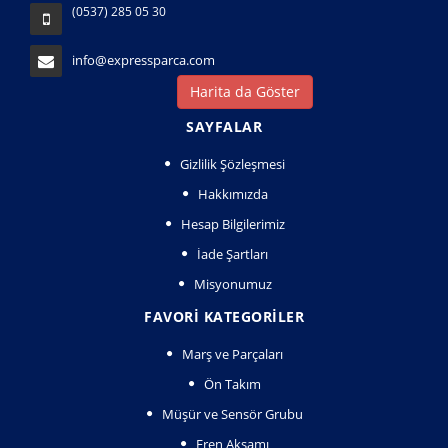
(0537) 285 05 30
info@expressparca.com
Harita da Göster
SAYFALAR
Gizlilik Şözleşmesi
Hakkımızda
Hesap Bilgilerimiz
İade Şartları
Misyonumuz
FAVORI KATEGORILER
Marş ve Parçaları
Ön Takım
Müşür ve Sensör Grubu
Fren Aksamı