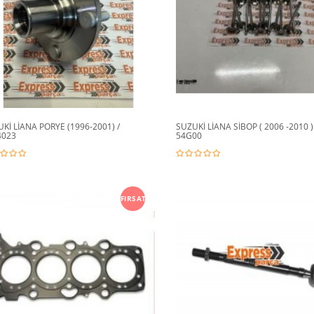
Kİ LİANA PORYE (1996-2001) /
SUZUKİ LİANA SİBOP ( 2006 -2010 )
4023
54G00
FIRSAT