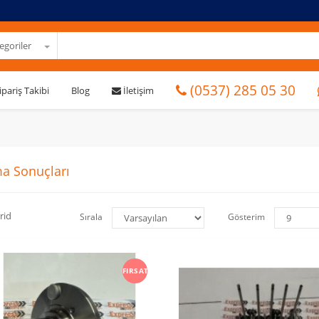
goriler
(0537) 285 05 30
ipariş Takibi
Blog
İletişim
a Sonuçları
rid
Sırala
Gösterim
FIRSAT