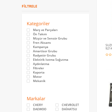
FILTRELE
Kategoriler
Marş ve Parçaları
Ön Takım
Müşür ve Sensör Grubu
Fren Aksamı
SUZU
Kampanya
921
Amartisor Grubu
Radyatör Grubu
Elektirik Isıtma Soğutma
Aydınlatma
Filtreler
Kaporta
Motor
Mekanik
Markalar
CHERY
CHEVROLET
DAEWOO
DAİHATSU