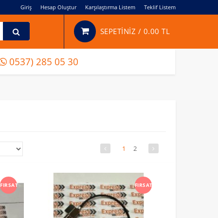
Giriş
Hesap Oluştur
Karşılaştırma Listem
Teklif Listem
SEPETİNİZ /
0.00 TL
0537) 285 05 30
1
2
FIRSAT
FIRSAT