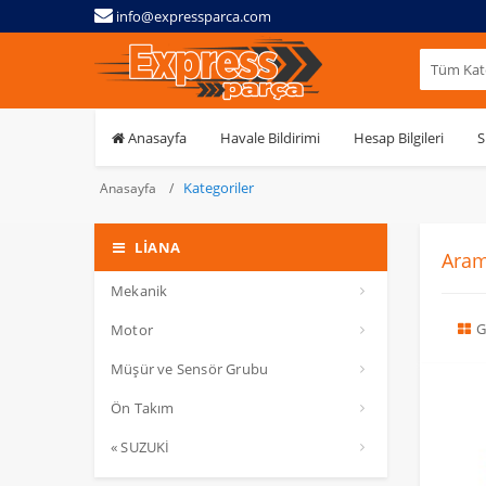
info@expressparca.com
Tüm Kate
Anasayfa
Havale Bildirimi
Hesap Bilgileri
S
Kategoriler
Anasayfa
LIANA
Aram
Mekanik
G
Motor
Müşür ve Sensör Grubu
Ön Takım
« SUZUKİ