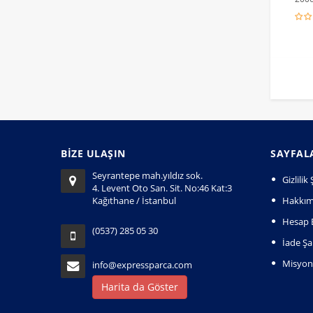
BİZE ULAŞIN
SAYFAL
Seyrantepe mah.yıldız sok.
Gizlili
4. Levent Oto San. Sit. No:46 Kat:3
Kağıthane / İstanbul
Hakkım
Hesap B
(0537) 285 05 30
İade Şar
Misyo
info@expressparca.com
Harita da Göster