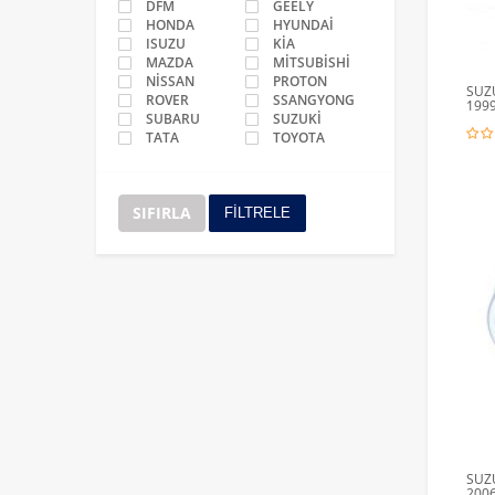
DFM
GEELY
HONDA
HYUNDAİ
ISUZU
KİA
MAZDA
MİTSUBİSHİ
NİSSAN
PROTON
SUZU
ROVER
SSANGYONG
1999
SUBARU
SUZUKİ
TATA
TOYOTA
SIFIRLA
FİLTRELE
SUZU
2006