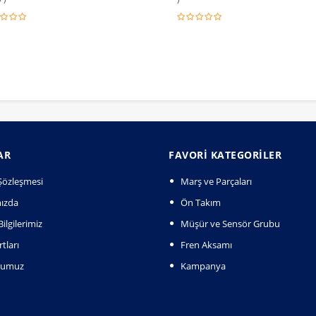
AR
FAVORI KATEGORILER
k Şözleşmesi
Marş ve Parçaları
ızda
Ön Takım
ilgilerimiz
Müşür ve Sensör Grubu
tları
Fren Aksamı
numuz
Kampanya