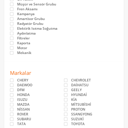
Müşür ve Sensör Grubu
Fren Aksamı
Kampanya
Amartisor Grubu
Radyatör Grubu
Elektirik Isıtma Soğutma
Aydınlatma
Filtreler
Kaporta
Motor
Mekanik
Markalar
CHERY
CHEVROLET
DAEWOO
DAİHATSU
DFM
GEELY
HONDA
HYUNDAİ
ISUZU
KİA
MAZDA
MİTSUBİSHİ
NİSSAN
PROTON
ROVER
SSANGYONG
SUBARU
SUZUKİ
TATA
TOYOTA