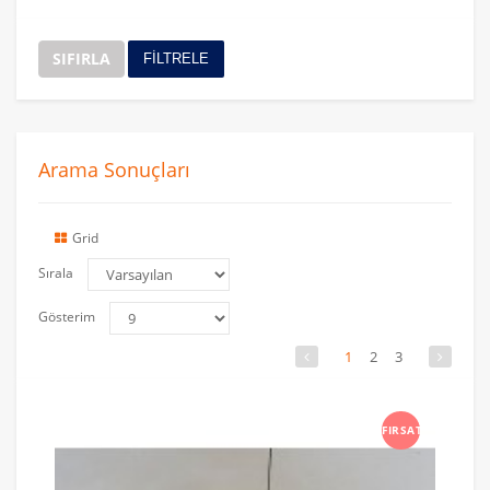
SIFIRLA
FİLTRELE
Arama Sonuçları
Grid
Sırala
Gösterim
1
2
3
FIRSAT