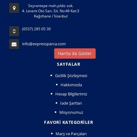
Seyrantepe mah.yıldız sok.
4. Levent Oto San. Sit. No:46 Kat:3
Kağıthane / İstanbul
(0537) 285 05 30
info@expressparca.com
Harita da Göster
SAYFALAR
Gizlilik Şözleşmesi
Hakkımızda
Hesap Bilgilerimiz
İade Şartları
Misyonumuz
FAVORI KATEGORILER
Marş ve Parçaları