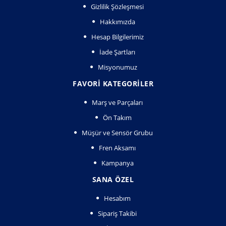
Gizlilik Şözleşmesi
Hakkımızda
Hesap Bilgilerimiz
İade Şartları
Misyonumuz
FAVORI KATEGORILER
Marş ve Parçaları
Ön Takım
Müşür ve Sensör Grubu
Fren Aksamı
Kampanya
SANA ÖZEL
Hesabım
Sipariş Takibi