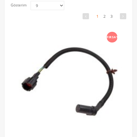
Gösterim
1
2
3
FIRSAT