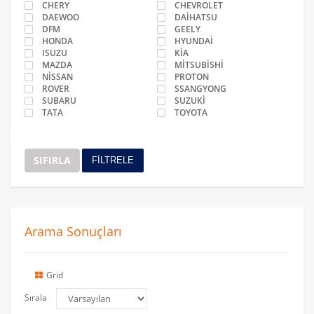
CHERY
CHEVROLET
DAEWOO
DAİHATSU
DFM
GEELY
HONDA
HYUNDAİ
ISUZU
KİA
MAZDA
MİTSUBİSHİ
NİSSAN
PROTON
ROVER
SSANGYONG
SUBARU
SUZUKİ
TATA
TOYOTA
SIFIRLA
FİLTRELE
Arama Sonuçları
Grid
Sırala