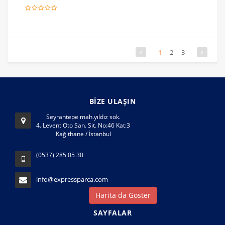
1
2
3
BİZE ULAŞIN
Seyrantepe mah.yıldız sok.
4. Levent Oto San. Sit. No:46 Kat:3
Kağıthane / İstanbul
(0537) 285 05 30
info@expressparca.com
Harita da Göster
SAYFALAR