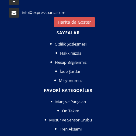
info@expressparca.com
Harita da Göster
SAYFALAR
Gizlilik Şözleşmesi
Hakkımızda
Hesap Bilgilerimiz
İade Şartları
Misyonumuz
FAVORI KATEGORILER
Marş ve Parçaları
Ön Takım
Müşür ve Sensör Grubu
Fren Aksamı