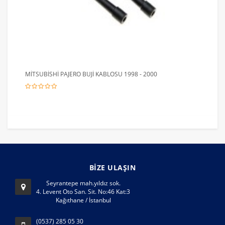
MİTSUBİSHİ PAJERO BUJİ KABLOSU 1998 - 2000
BİZE ULAŞIN
Seyrantepe mah.yıldız sok.
4. Levent Oto San. Sit. No:46 Kat:3
Kağıthane / İstanbul
(0537) 285 05 30