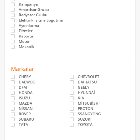
Kampanya
Amartisor Grubu
Radyatör Grubu
Elektirik Isıtma Soğutma
Aydınlatma
Filtreler
Kaporta
Motor
Mekanik
Markalar
CHERY
CHEVROLET
DAEWOO
DAİHATSU
DFM
GEELY
HONDA
HYUNDAİ
ISUZU
KİA
MAZDA
MİTSUBİSHİ
NİSSAN
PROTON
ROVER
SSANGYONG
SUBARU
SUZUKİ
TATA
TOYOTA