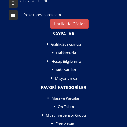
(0537) 285 05 30
info@expressparca.com
Harita da Göster
SAYFALAR
Gizlilik Şözleşmesi
Hakkımızda
Hesap Bilgilerimiz
İade Şartları
Misyonumuz
FAVORI KATEGORILER
Marş ve Parçaları
Ön Takım
Müşür ve Sensör Grubu
Fren Aksamı