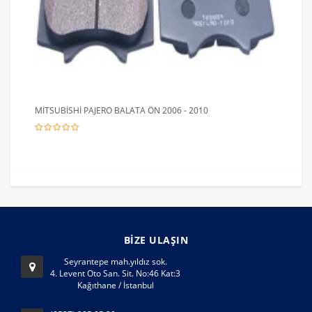
MİTSUBİSHİ PAJERO BALATA ÖN 2006 - 2010
BİZE ULAŞIN
Seyrantepe mah.yıldız sok.
4. Levent Oto San. Sit. No:46 Kat:3
Kağıthane / İstanbul