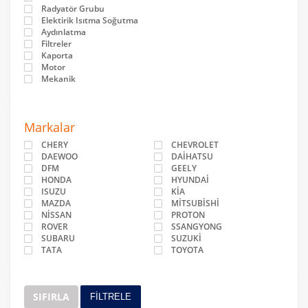
Radyatör Grubu
Elektirik Isıtma Soğutma
Aydınlatma
Filtreler
Kaporta
Motor
Mekanik
Markalar
CHERY
CHEVROLET
DAEWOO
DAİHATSU
DFM
GEELY
HONDA
HYUNDAİ
ISUZU
KİA
MAZDA
MİTSUBİSHİ
NİSSAN
PROTON
ROVER
SSANGYONG
SUBARU
SUZUKİ
TATA
TOYOTA
SIFIRLA
FİLTRELE