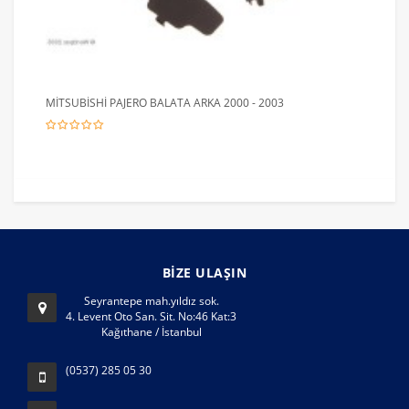
MİTSUBİSHİ PAJERO BALATA ARKA 2000 - 2003
BİZE ULAŞIN
Seyrantepe mah.yıldız sok.
4. Levent Oto San. Sit. No:46 Kat:3
Kağıthane / İstanbul
(0537) 285 05 30