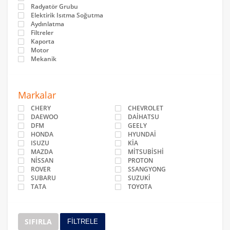
Radyatör Grubu
Elektirik Isıtma Soğutma
Aydınlatma
Filtreler
Kaporta
Motor
Mekanik
Markalar
CHERY
CHEVROLET
DAEWOO
DAİHATSU
DFM
GEELY
HONDA
HYUNDAİ
ISUZU
KİA
MAZDA
MİTSUBİSHİ
NİSSAN
PROTON
ROVER
SSANGYONG
SUBARU
SUZUKİ
TATA
TOYOTA
SIFIRLA
FİLTRELE