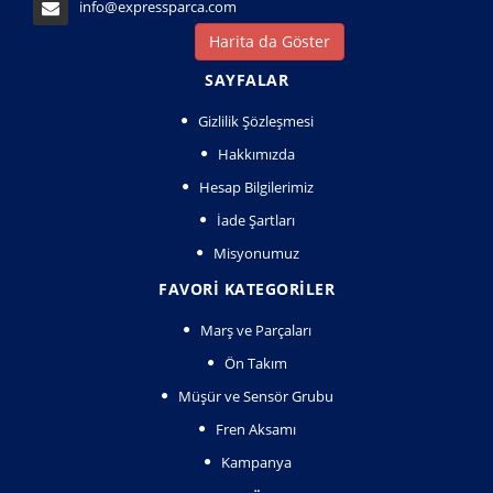
info@expressparca.com
Harita da Göster
SAYFALAR
Gizlilik Şözleşmesi
Hakkımızda
Hesap Bilgilerimiz
İade Şartları
Misyonumuz
FAVORI KATEGORILER
Marş ve Parçaları
Ön Takım
Müşür ve Sensör Grubu
Fren Aksamı
Kampanya