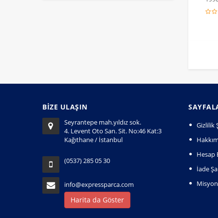
BİZE ULAŞIN
SAYFAL
Seyrantepe mah.yıldız sok.
Gizlili
4. Levent Oto San. Sit. No:46 Kat:3
Kağıthane / İstanbul
Hakkım
Hesap B
(0537) 285 05 30
İade Şar
Misyo
info@expressparca.com
Harita da Göster