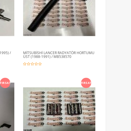
995) /
MİTSUBİSHİ LANCER RADYATÖR HORTUMU
ÜST (1988-1991) / MB538570
FIRSAT
FIRSAT