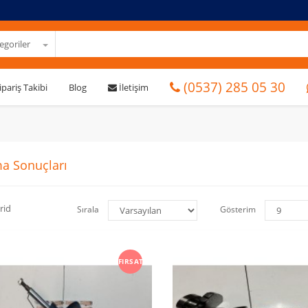
goriler
(0537) 285 05 30
ipariş Takibi
Blog
İletişim
a Sonuçları
rid
Sırala
Gösterim
FIRSAT