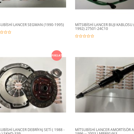
SUBİSHİ LANCER SEGMAN (1990-1995)
MİTSIBİSHİ LANCER BUJI KABLOSU 
1992) 27501-24C10
FIRSAT
UBİSHİ LANCER DEBRİYAJ SETİ ( 1988 -
MİTSUBİSHİ LANCER AMORTİSÖR A
 ) SKHD-339
1996 -- 2003 ) MB891463