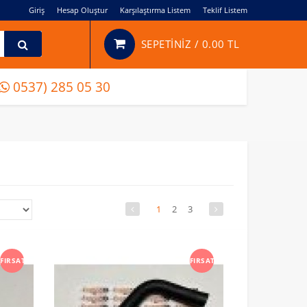
Giriş
Hesap Oluştur
Karşılaştırma Listem
Teklif Listem
SEPETİNİZ /
0.00 TL
0537) 285 05 30
1
2
3
FIRSAT
FIRSAT