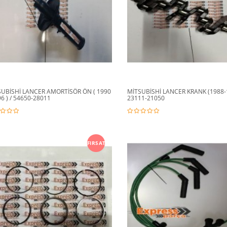
SUBİSHİ LANCER AMORTİSÖR ÖN ( 1990
MİTSUBİSHİ LANCER KRANK (1988-1
96 ) / 54650-28011
23111-21050
FIRSAT