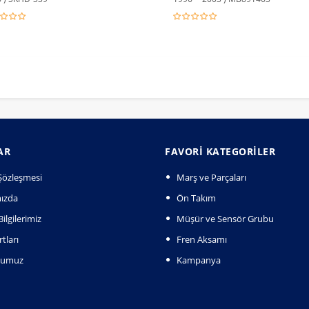
AR
FAVORI KATEGORILER
k Şözleşmesi
Marş ve Parçaları
ızda
Ön Takım
ilgilerimiz
Müşür ve Sensör Grubu
tları
Fren Aksamı
numuz
Kampanya