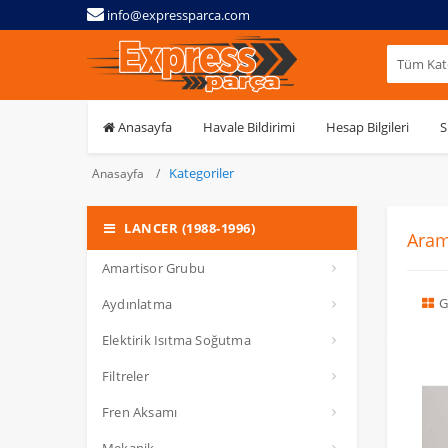
info@expressparca.com
Tüm Kate
Anasayfa
Havale Bildirimi
Hesap Bilgileri
S
Kategoriler
Anasayfa
LANCER (1988-1996)
Aram
Amartisor Grubu
G
Aydınlatma
Elektirik Isıtma Soğutma
Filtreler
Fren Aksamı