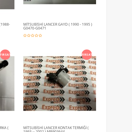
(1988-
MİTSUBİSHİ LANCER GAYD ( 1990 - 1995 )
G0470-G0471
FIRSAT
FIRSAT
RKA (
MİTSUBİSHİ LANCER KONTAK TERMİĞİ (
1993 -- 2002 ) MB903644