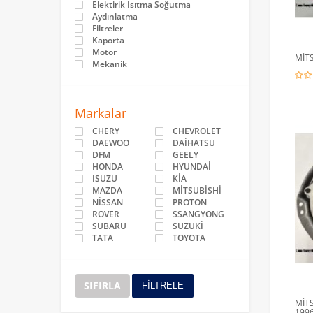
Elektirik Isıtma Soğutma
Aydınlatma
Filtreler
Kaporta
Motor
MİT
Mekanik
Markalar
CHERY
CHEVROLET
DAEWOO
DAİHATSU
DFM
GEELY
HONDA
HYUNDAİ
ISUZU
KİA
MAZDA
MİTSUBİSHİ
NİSSAN
PROTON
ROVER
SSANGYONG
SUBARU
SUZUKİ
TATA
TOYOTA
SIFIRLA
FİLTRELE
MİTS
1996