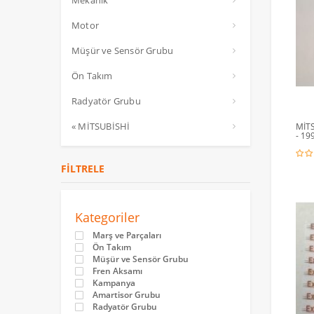
Mekanik
Motor
Müşür ve Sensör Grubu
Ön Takım
Radyatör Grubu
« MİTSUBİSHİ
MİT
- 19
FILTRELE
Kategoriler
Marş ve Parçaları
Ön Takım
Müşür ve Sensör Grubu
Fren Aksamı
Kampanya
Amartisor Grubu
Radyatör Grubu