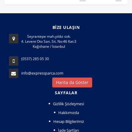
BİZE ULAŞIN
Seyrantepe mah.yıldız sok.
4. Levent Oto San. Sit. No:46 Kat:3
Kağıthane / İstanbul
(0537) 285 05 30
info@expressparca.com
Harita da Göster
SAYFALAR
Gizlilik Şözleşmesi
Hakkımızda
Hesap Bilgilerimiz
İade Şartları