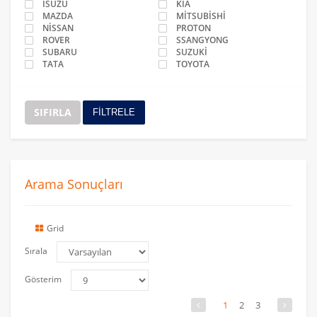
ISUZU
KİA
MAZDA
MİTSUBİSHİ
NİSSAN
PROTON
ROVER
SSANGYONG
SUBARU
SUZUKİ
TATA
TOYOTA
SIFIRLA
FİLTRELE
Arama Sonuçları
Grid
Sırala
Gösterim
1
2
3