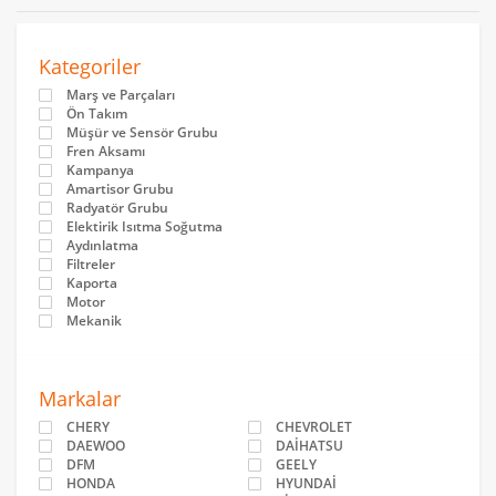
Kategoriler
Marş ve Parçaları
Ön Takım
Müşür ve Sensör Grubu
Fren Aksamı
Kampanya
Amartisor Grubu
Radyatör Grubu
Elektirik Isıtma Soğutma
Aydınlatma
Filtreler
Kaporta
Motor
Mekanik
Markalar
CHERY
CHEVROLET
DAEWOO
DAİHATSU
DFM
GEELY
HONDA
HYUNDAİ